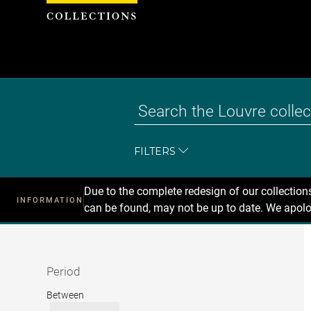
Cookies management panel
FILTERS
Due to the complete redesign of our collectio
INFORMATION
can be found, may not be up to date. We apolo
Recherche
dans
les
collections
Period
Period
Between