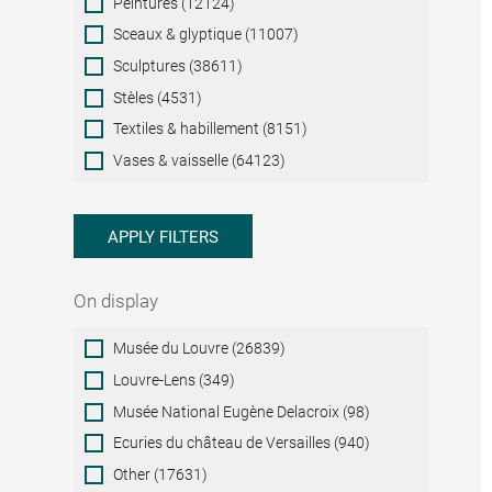
Peintures (12124)
Sceaux & glyptique (11007)
Sculptures (38611)
Stèles (4531)
Textiles & habillement (8151)
Vases & vaisselle (64123)
APPLY FILTERS
On display
On
Musée du Louvre (26839)
display
Louvre-Lens (349)
Musée National Eugène Delacroix (98)
Ecuries du château de Versailles (940)
Other (17631)