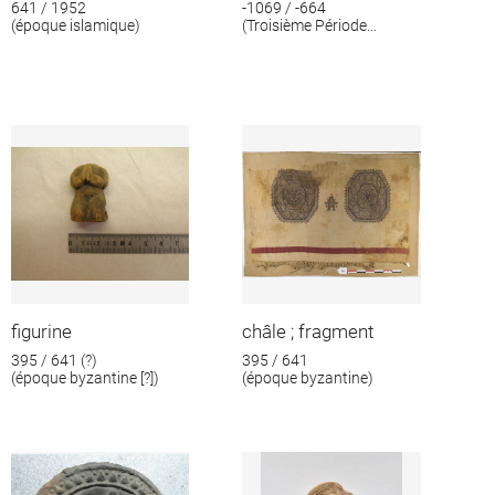
641 / 1952
-1069 / -664
(époque islamique)
(Troisième Période
intermédiaire)
figurine
châle ; fragment
395 / 641 (?)
395 / 641
(époque byzantine [?])
(époque byzantine)