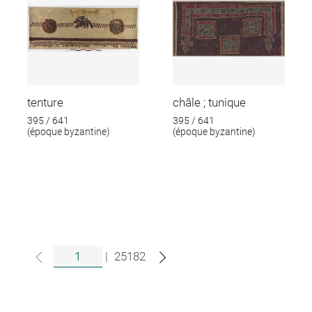
tenture
châle ; tunique
395 / 641
395 / 641
(époque byzantine)
(époque byzantine)
|
25182