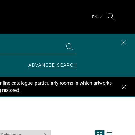
EN
Search
Search
CLOS
the
collections
SEAR
ZONE
ADVANCED SEARCH
nline catalogue, particularly rooms in which artworks
 restored.
View
View