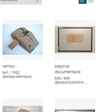
search
search
results
results
in
as
grid
list
format
verrou
papyrus
documentaire
641 / 1952
(époque islamique)
600 / 699
(époque byzantine ;
époque islamique)