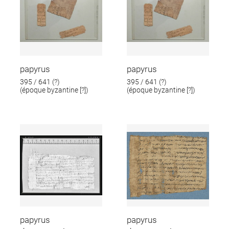
papyrus
papyrus
395 / 641 (?)
395 / 641 (?)
(époque byzantine [?])
(époque byzantine [?])
papyrus
papyrus