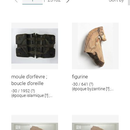
moule d'orfèvre ;
figurine
boucle d'oreille
-30 / 641 (?)
(époque byzantine [?] ;
-30 / 1952 (?)
époque romaine [?])
(époque islamique [?] ;
époque romaine [?])