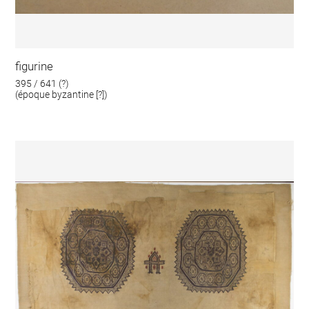
figurine
395 / 641 (?)
(époque byzantine [?])