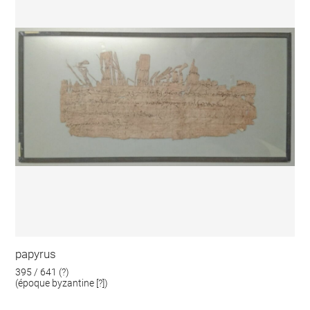
papyrus
395 / 641 (?)
(époque byzantine [?])