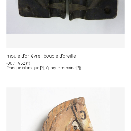
moule d'orfèvre ; boucle d'oreille
-30 / 1952 (?)
(époque islamique [?] ; époque romaine [?])