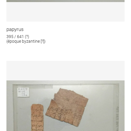
papyrus
395 / 641 (?)
(époque byzantine [?])