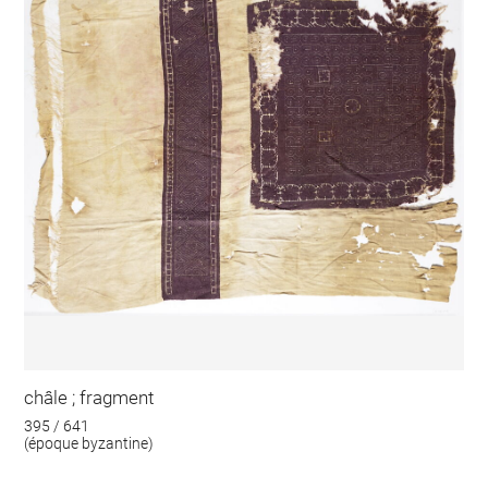
châle ; fragment
395 / 641
(époque byzantine)