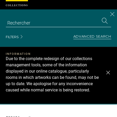
Cookies management panel
CL
Search
the
EN
S
collecti
Z
Se
ADVANCED SEARCH
FILTERS
INFORMATION
Due to the complete redesign of our collections
management tools, some of the information
displayed in our online catalogue, particularly
rooms in which artworks can be found, may not be
up to date. We apologise for any inconvenience
caused while normal service is being restored.
Recherche
dans
les