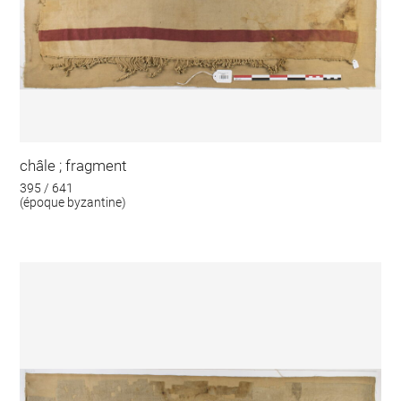
châle ; fragment
395 / 641
(époque byzantine)