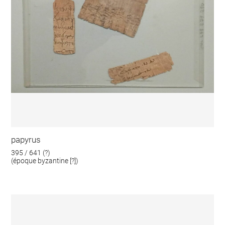
papyrus
395 / 641 (?)
(époque byzantine [?])