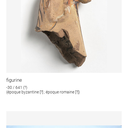
figurine
-30 / 641 (?)
(époque byzantine [?] ; époque romaine [?])