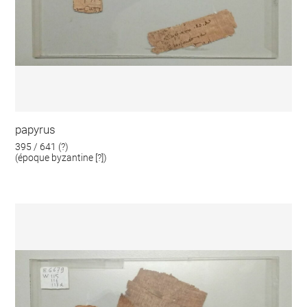
papyrus
395 / 641 (?)
(époque byzantine [?])