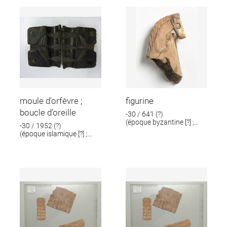
moule d'orfèvre ;
figurine
boucle d'oreille
-30 / 641 (?)
(époque byzantine [?] ;
-30 / 1952 (?)
époque romaine [?])
(époque islamique [?] ;
époque romaine [?])