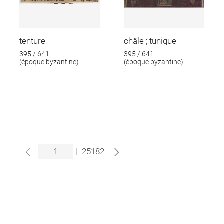
tenture
châle ; tunique
395 / 641
395 / 641
(époque byzantine)
(époque byzantine)
|
25182