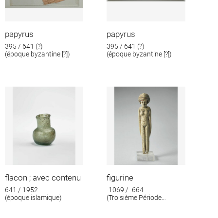
papyrus
papyrus
395 / 641 (?)
395 / 641 (?)
(époque byzantine [?])
(époque byzantine [?])
flacon ; avec contenu
figurine
641 / 1952
-1069 / -664
(époque islamique)
(Troisième Période
intermédiaire)