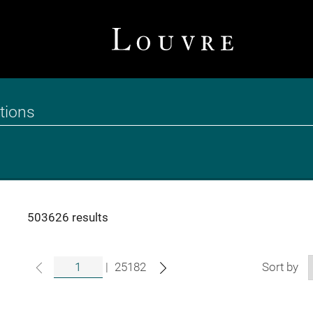
503626 results
|
25182
Sort by