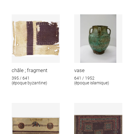
châle ; fragment
vase
395 / 641
641 / 1952
(époque byzantine)
(époque islamique)