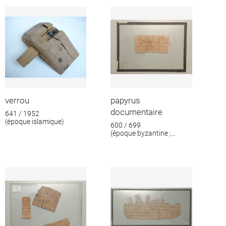
format
verrou
papyrus
documentaire
641 / 1952
(époque islamique)
600 / 699
(époque byzantine ;
époque islamique)