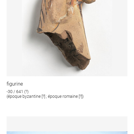
figurine
-30 / 641 (?)
(époque byzantine [?] ; époque romaine [?])