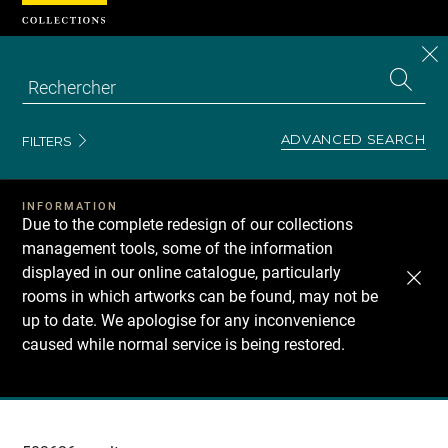
Cookies management panel
CL
Search
the
EN
S
collecti
Z
Se
ADVANCED SEARCH
FILTERS
INFORMATION
Due to the complete redesign of our collections
management tools, some of the information
displayed in our online catalogue, particularly
rooms in which artworks can be found, may not be
up to date. We apologise for any inconvenience
caused while normal service is being restored.
Recherche
dans
les