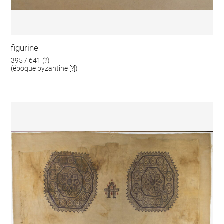
figurine
395 / 641 (?)
(époque byzantine [?])