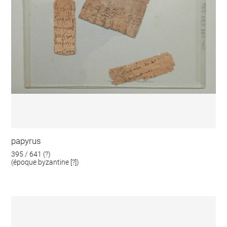
papyrus
395 / 641 (?)
(époque byzantine [?])