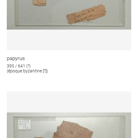
papyrus
395 / 641 (?)
(époque byzantine [?])