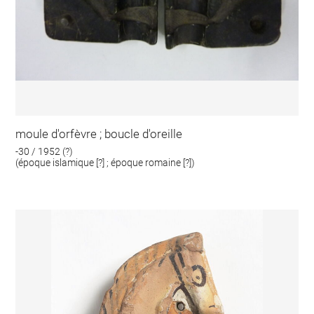
moule d'orfèvre ; boucle d'oreille
-30 / 1952 (?)
(époque islamique [?] ; époque romaine [?])