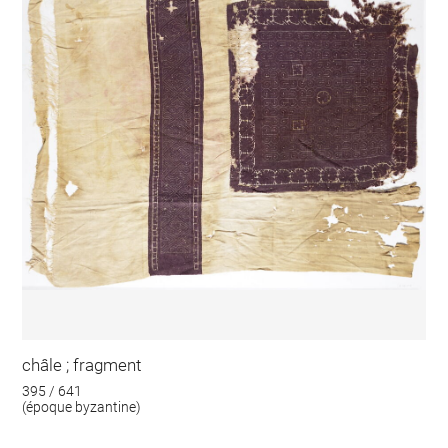
châle ; fragment
395 / 641
(époque byzantine)