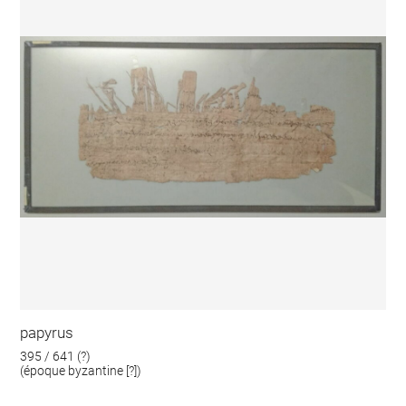
papyrus
395 / 641 (?)
(époque byzantine [?])