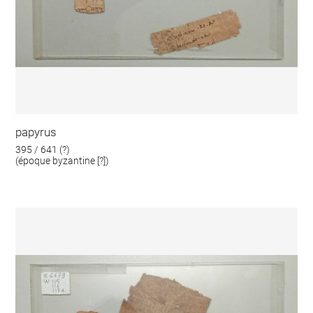
papyrus
395 / 641 (?)
(époque byzantine [?])