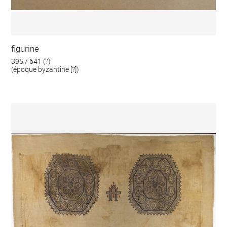
figurine
395 / 641 (?)
(époque byzantine [?])