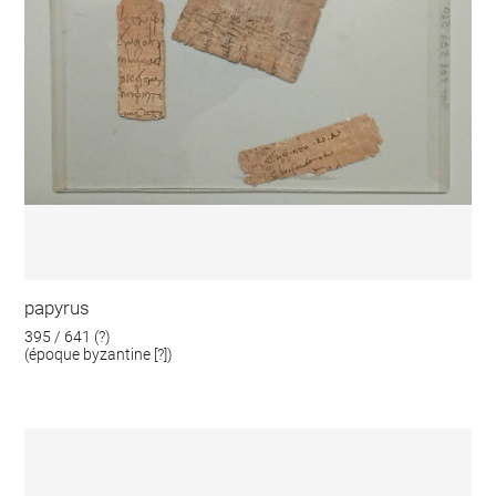
papyrus
395 / 641 (?)
(époque byzantine [?])