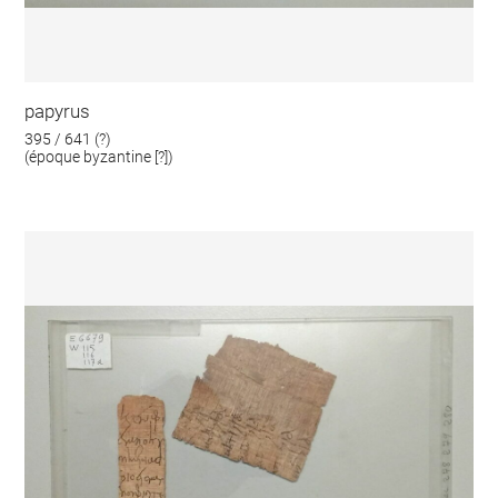
papyrus
395 / 641 (?)
(époque byzantine [?])