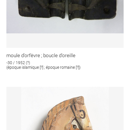
moule d'orfèvre ; boucle d'oreille
-30 / 1952 (?)
(époque islamique [?] ; époque romaine [?])