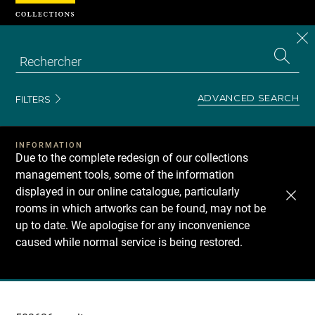
Cookies management panel
CL
Search
the
EN
S
collecti
Z
Se
ADVANCED SEARCH
FILTERS
INFORMATION
Due to the complete redesign of our collections
management tools, some of the information
displayed in our online catalogue, particularly
rooms in which artworks can be found, may not be
up to date. We apologise for any inconvenience
caused while normal service is being restored.
Recherche
dans
les