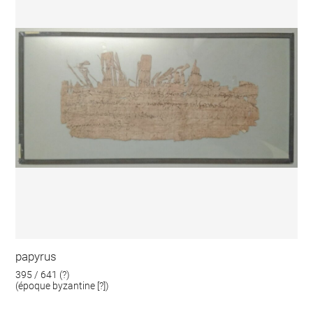
papyrus
395 / 641 (?)
(époque byzantine [?])