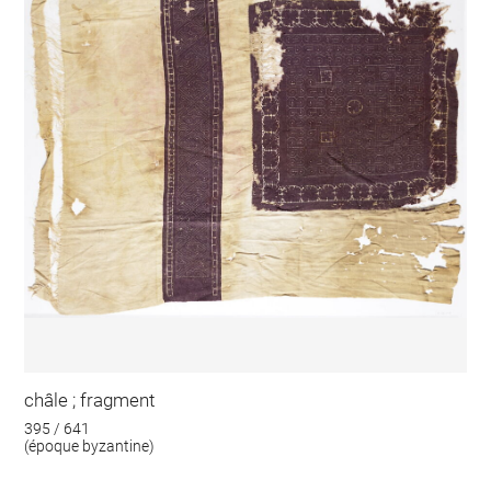
châle ; fragment
395 / 641
(époque byzantine)