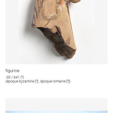
figurine
-30 / 641 (?)
(époque byzantine [?] ; époque romaine [?])