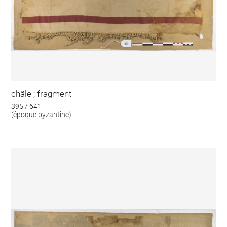
châle ; fragment
395 / 641
(époque byzantine)