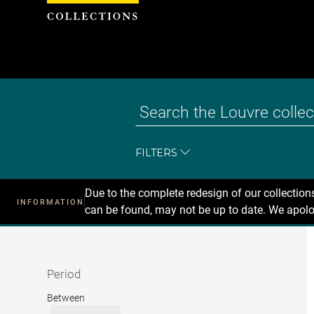
Cookies management panel
FILTERS
Due to the complete redesign of our collectio
INFORMATION
can be found, may not be up to date. We apolo
Recherche
dans
les
collections
Period
Period
Between