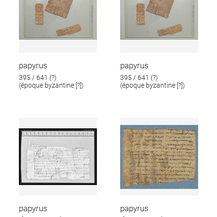
papyrus
papyrus
395 / 641 (?)
395 / 641 (?)
(époque byzantine [?])
(époque byzantine [?])
papyrus
papyrus