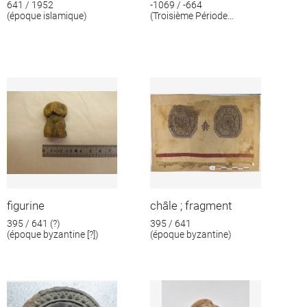
641 / 1952
-1069 / -664
(époque islamique)
(Troisième Période
intermédiaire)
figurine
châle ; fragment
395 / 641 (?)
395 / 641
(époque byzantine [?])
(époque byzantine)