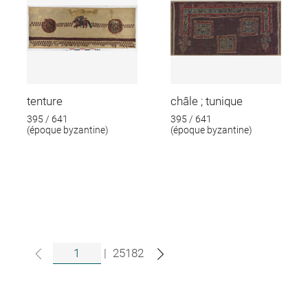
tenture
châle ; tunique
395 / 641
395 / 641
(époque byzantine)
(époque byzantine)
|
25182