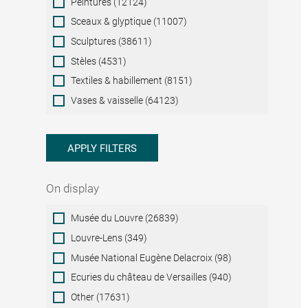
Peintures (12124)
Sceaux & glyptique (11007)
Sculptures (38611)
Stèles (4531)
Textiles & habillement (8151)
Vases & vaisselle (64123)
APPLY FILTERS
On display
On
Musée du Louvre (26839)
display
Louvre-Lens (349)
Musée National Eugène Delacroix (98)
Ecuries du château de Versailles (940)
Other (17631)