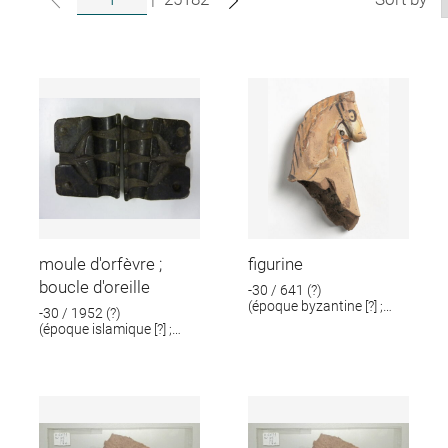
moule d'orfèvre ;
figurine
boucle d'oreille
-30 / 641 (?)
(époque byzantine [?] ;
-30 / 1952 (?)
époque romaine [?])
(époque islamique [?] ;
époque romaine [?])