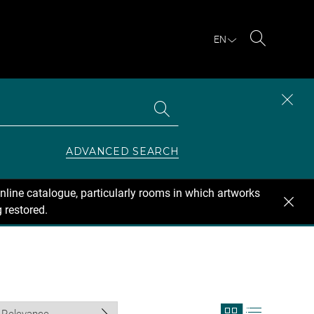
EN
Search
Search
CLOS
the
collections
SEAR
ZONE
ADVANCED SEARCH
nline catalogue, particularly rooms in which artworks
 restored.
View
View