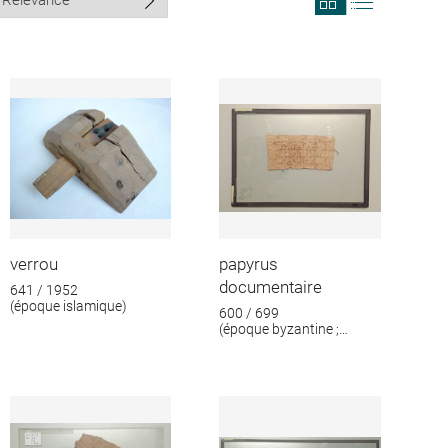
search
search
results
results
in
as
grid
list
format
verrou
papyrus
documentaire
641 / 1952
(époque islamique)
600 / 699
(époque byzantine ;
époque islamique)