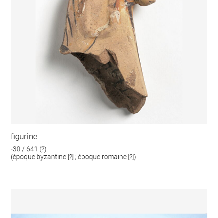
figurine
-30 / 641 (?)
(époque byzantine [?] ; époque romaine [?])