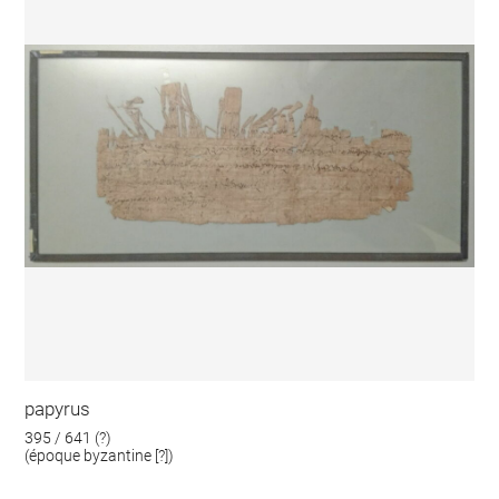
papyrus
395 / 641 (?)
(époque byzantine [?])