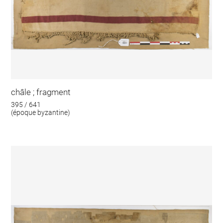
châle ; fragment
395 / 641
(époque byzantine)