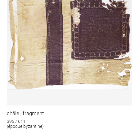
châle ; fragment
395 / 641
(époque byzantine)