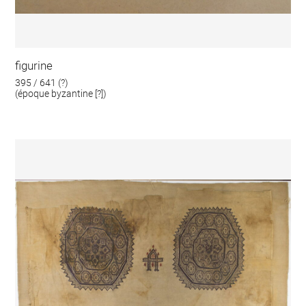
figurine
395 / 641 (?)
(époque byzantine [?])