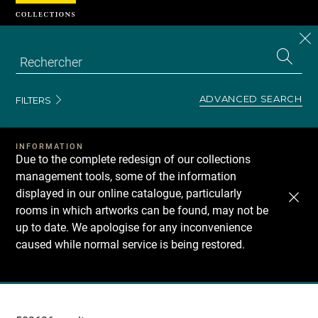
Cookies management panel
CL
Search
the
EN
S
collecti
Z
Se
ADVANCED SEARCH
FILTERS
INFORMATION
Due to the complete redesign of our collections
management tools, some of the information
displayed in our online catalogue, particularly
rooms in which artworks can be found, may not be
up to date. We apologise for any inconvenience
caused while normal service is being restored.
Recherche
dans
les