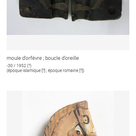
moule d'orfèvre ; boucle d'oreille
-30 / 1952 (?)
(époque islamique [?] ; époque romaine [?])