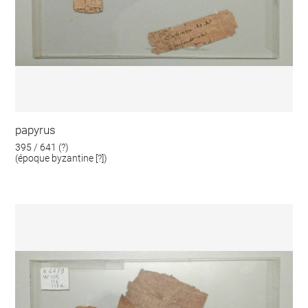
papyrus
395 / 641 (?)
(époque byzantine [?])