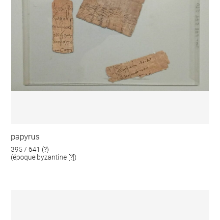
papyrus
395 / 641 (?)
(époque byzantine [?])