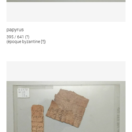
papyrus
395 / 641 (?)
(époque byzantine [?])