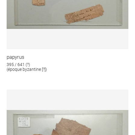
papyrus
395 / 641 (?)
(époque byzantine [?])