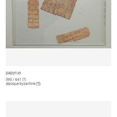
papyrus
395 / 641 (?)
(époque byzantine [?])