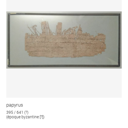
papyrus
395 / 641 (?)
(époque byzantine [?])