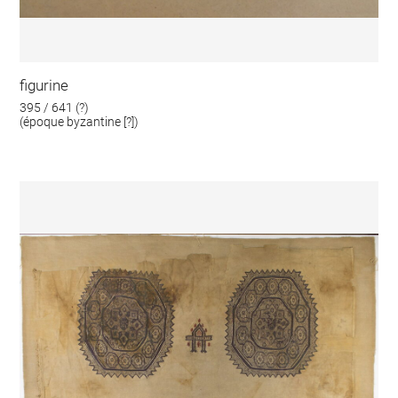
figurine
395 / 641 (?)
(époque byzantine [?])