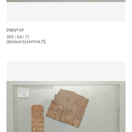
papyrus
395 / 641 (?)
(époque byzantine [?])