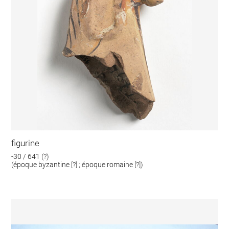
figurine
-30 / 641 (?)
(époque byzantine [?] ; époque romaine [?])