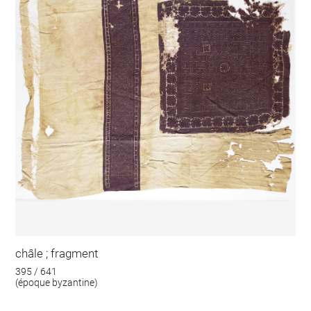
châle ; fragment
395 / 641
(époque byzantine)