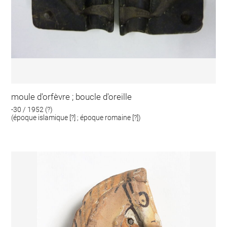
moule d'orfèvre ; boucle d'oreille
-30 / 1952 (?)
(époque islamique [?] ; époque romaine [?])