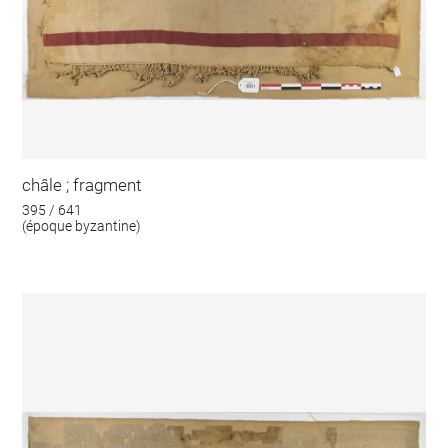
châle ; fragment
395 / 641
(époque byzantine)