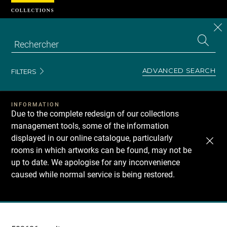
Cookies management panel
CL
Search
the
EN
S
collecti
Z
Se
ADVANCED SEARCH
FILTERS
INFORMATION
Due to the complete redesign of our collections
management tools, some of the information
displayed in our online catalogue, particularly
rooms in which artworks can be found, may not be
up to date. We apologise for any inconvenience
caused while normal service is being restored.
Recherche
dans
les