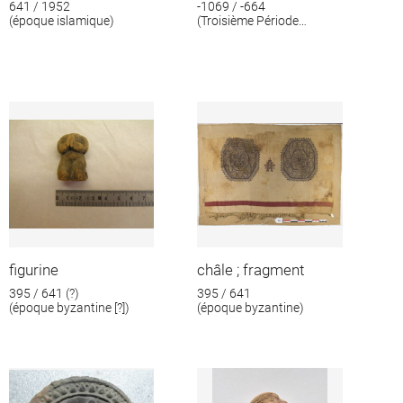
641 / 1952
-1069 / -664
(époque islamique)
(Troisième Période
intermédiaire)
figurine
châle ; fragment
395 / 641 (?)
395 / 641
(époque byzantine [?])
(époque byzantine)