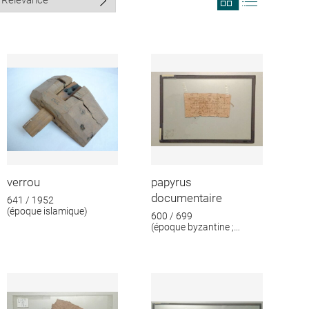
search
search
results
results
in
as
grid
list
format
verrou
papyrus
documentaire
641 / 1952
(époque islamique)
600 / 699
(époque byzantine ;
époque islamique)