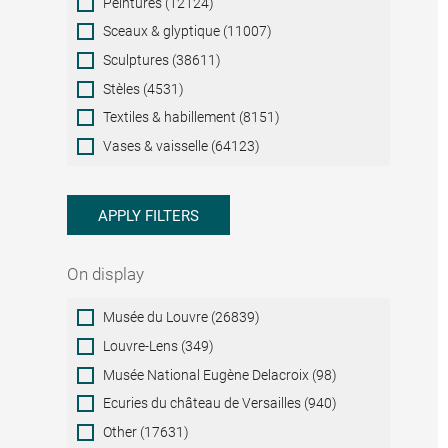
Peintures (12124)
Sceaux & glyptique (11007)
Sculptures (38611)
Stèles (4531)
Textiles & habillement (8151)
Vases & vaisselle (64123)
APPLY FILTERS
On display
On
Musée du Louvre (26839)
display
Louvre-Lens (349)
Musée National Eugène Delacroix (98)
Ecuries du château de Versailles (940)
Other (17631)