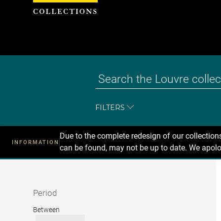
Cookies management panel
FILTERS
Due to the complete redesign of our collectio
INFORMATION
can be found, may not be up to date. We apolo
Recherche
dans
les
collections
Period
Period
Between