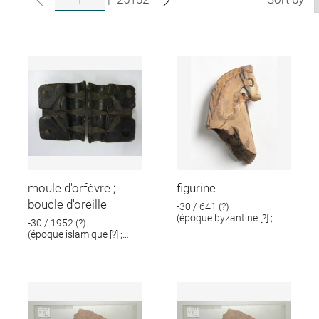
moule d'orfèvre ;
figurine
boucle d'oreille
-30 / 641 (?)
(époque byzantine [?] ;
-30 / 1952 (?)
époque romaine [?])
(époque islamique [?] ;
époque romaine [?])