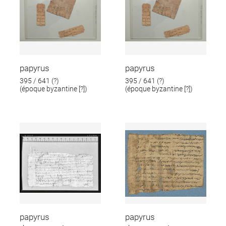
papyrus
papyrus
395 / 641 (?)
395 / 641 (?)
(époque byzantine [?])
(époque byzantine [?])
papyrus
papyrus