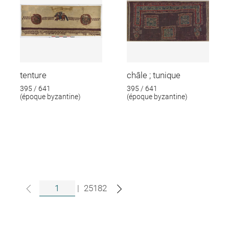
tenture
châle ; tunique
395 / 641
395 / 641
(époque byzantine)
(époque byzantine)
|
25182