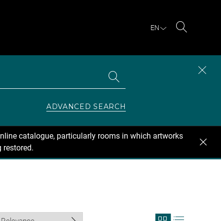
EN
Search
Search
CLOS
the
collections
SEAR
ZONE
ADVANCED SEARCH
nline catalogue, particularly rooms in which artworks
 restored.
View
View