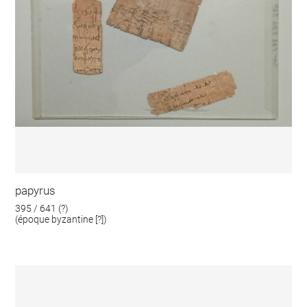
papyrus
395 / 641 (?)
(époque byzantine [?])