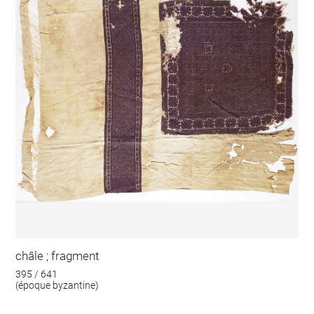
châle ; fragment
395 / 641
(époque byzantine)