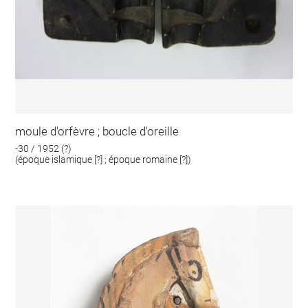
moule d'orfèvre ; boucle d'oreille
-30 / 1952 (?)
(époque islamique [?] ; époque romaine [?])