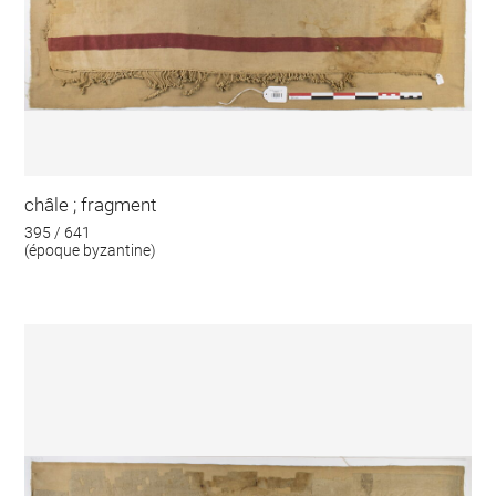
châle ; fragment
395 / 641
(époque byzantine)