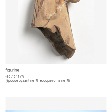
figurine
-30 / 641 (?)
(époque byzantine [?] ; époque romaine [?])