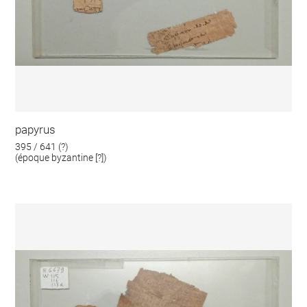
papyrus
395 / 641 (?)
(époque byzantine [?])