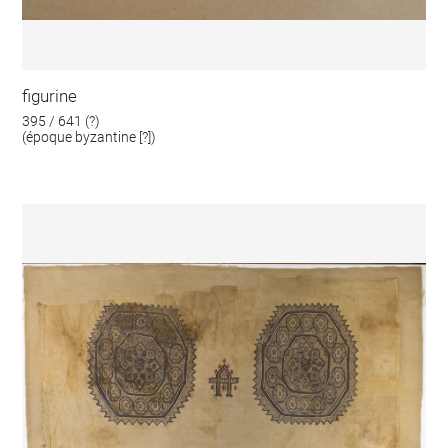
figurine
395 / 641 (?)
(époque byzantine [?])