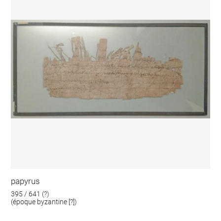
papyrus
395 / 641 (?)
(époque byzantine [?])