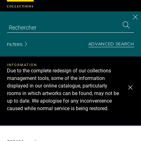
Cookies management panel
CL
Search
the
EN
S
collecti
Z
Se
ADVANCED SEARCH
FILTERS
INFORMATION
Due to the complete redesign of our collections
management tools, some of the information
displayed in our online catalogue, particularly
rooms in which artworks can be found, may not be
up to date. We apologise for any inconvenience
caused while normal service is being restored.
Recherche
dans
les