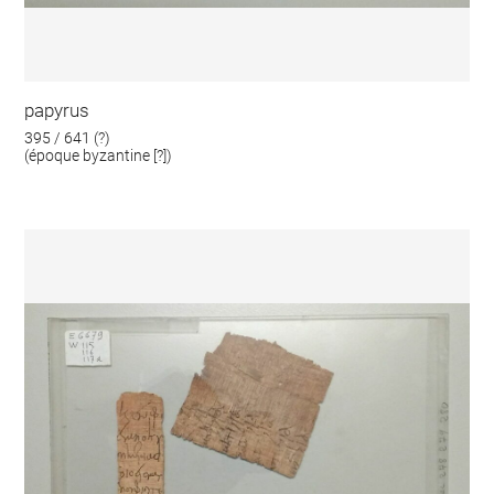
papyrus
395 / 641 (?)
(époque byzantine [?])