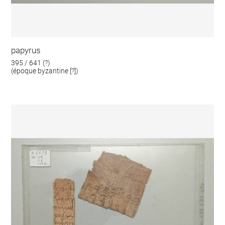
papyrus
395 / 641 (?)
(époque byzantine [?])