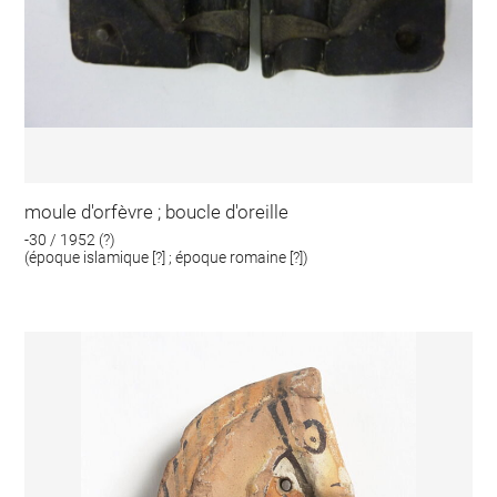
moule d'orfèvre ; boucle d'oreille
-30 / 1952 (?)
(époque islamique [?] ; époque romaine [?])