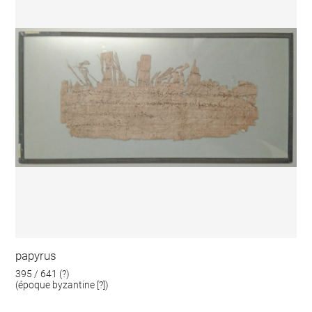
papyrus
395 / 641 (?)
(époque byzantine [?])