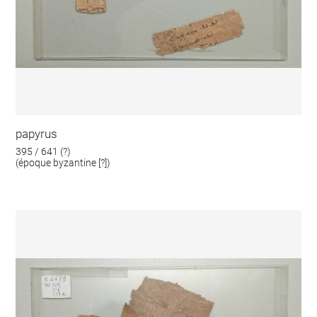
papyrus
395 / 641 (?)
(époque byzantine [?])