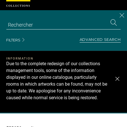
Cookies management panel
CL
Search
the
EN
S
collecti
Z
Se
ADVANCED SEARCH
FILTERS
INFORMATION
Due to the complete redesign of our collections
management tools, some of the information
displayed in our online catalogue, particularly
rooms in which artworks can be found, may not be
up to date. We apologise for any inconvenience
caused while normal service is being restored.
Recherche
dans
les