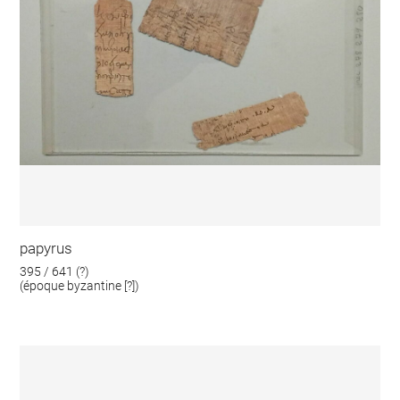
papyrus
395 / 641 (?)
(époque byzantine [?])