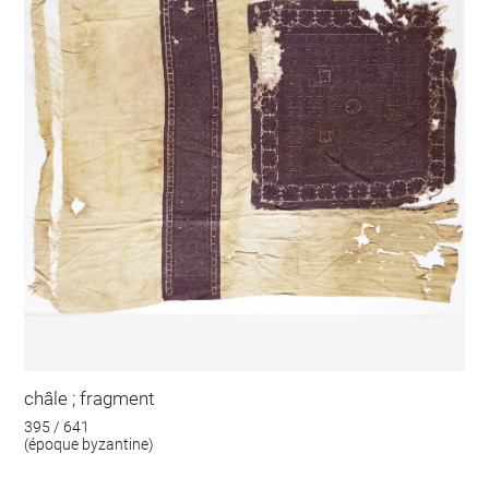
châle ; fragment
395 / 641
(époque byzantine)