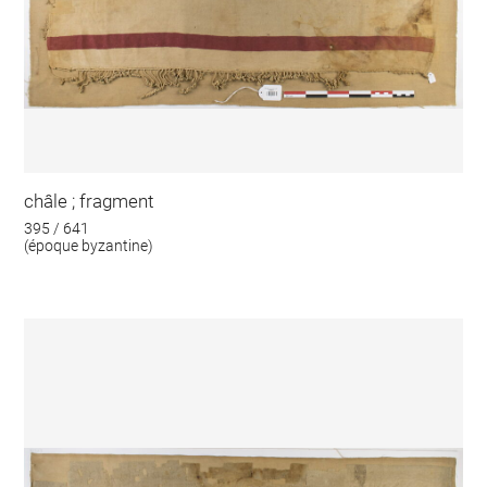
châle ; fragment
395 / 641
(époque byzantine)