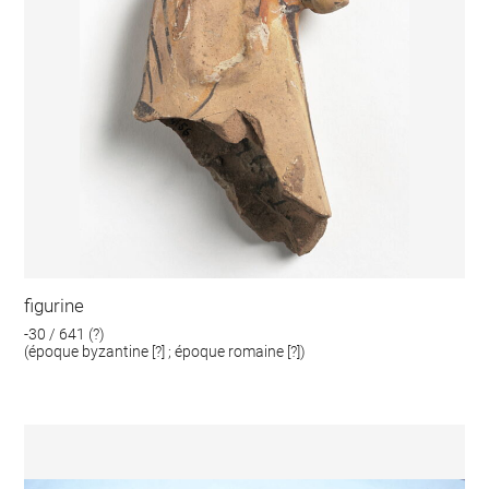
figurine
-30 / 641 (?)
(époque byzantine [?] ; époque romaine [?])