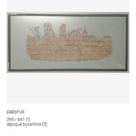
papyrus
395 / 641 (?)
(époque byzantine [?])