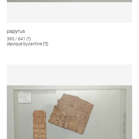
papyrus
395 / 641 (?)
(époque byzantine [?])