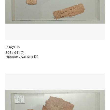
papyrus
395 / 641 (?)
(époque byzantine [?])