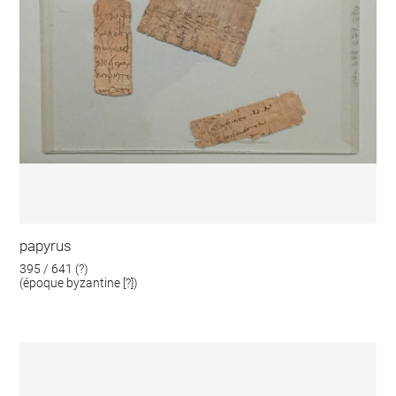
papyrus
395 / 641 (?)
(époque byzantine [?])