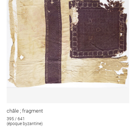
châle ; fragment
395 / 641
(époque byzantine)