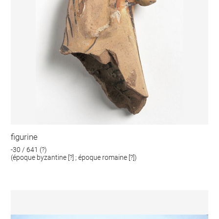
figurine
-30 / 641 (?)
(époque byzantine [?] ; époque romaine [?])