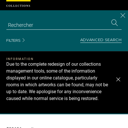
Cookies management panel
CL
Search
the
EN
S
collecti
Z
Se
ADVANCED SEARCH
FILTERS
INFORMATION
Due to the complete redesign of our collections
management tools, some of the information
displayed in our online catalogue, particularly
rooms in which artworks can be found, may not be
up to date. We apologise for any inconvenience
caused while normal service is being restored.
Recherche
dans
les