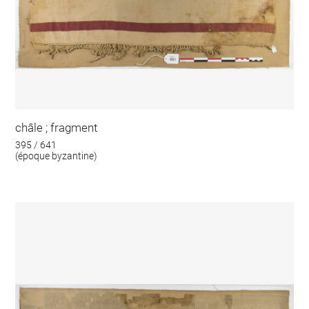
châle ; fragment
395 / 641
(époque byzantine)