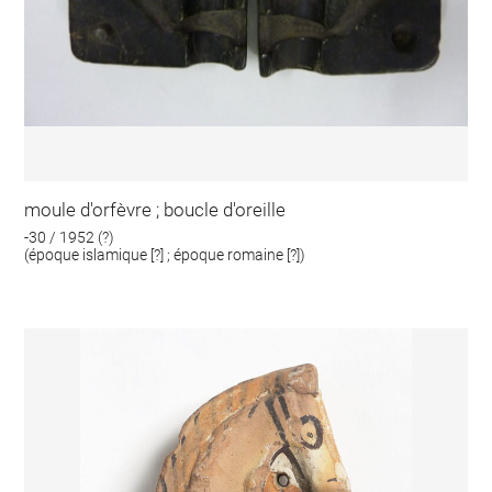
moule d'orfèvre ; boucle d'oreille
-30 / 1952 (?)
(époque islamique [?] ; époque romaine [?])