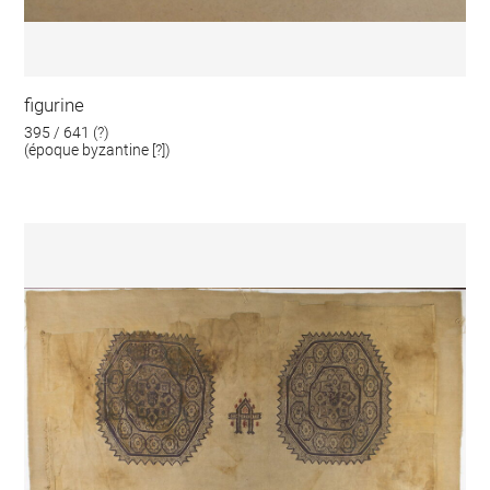
figurine
395 / 641 (?)
(époque byzantine [?])