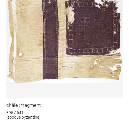
châle ; fragment
395 / 641
(époque byzantine)