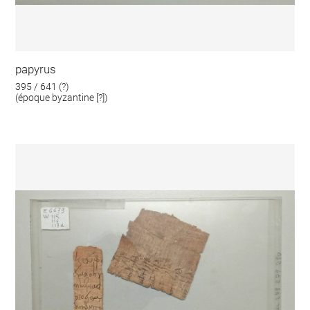
papyrus
395 / 641 (?)
(époque byzantine [?])