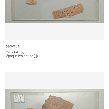
papyrus
395 / 641 (?)
(époque byzantine [?])