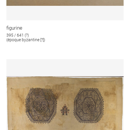
figurine
395 / 641 (?)
(époque byzantine [?])