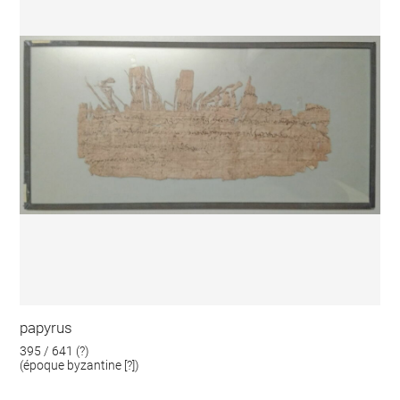
papyrus
395 / 641 (?)
(époque byzantine [?])