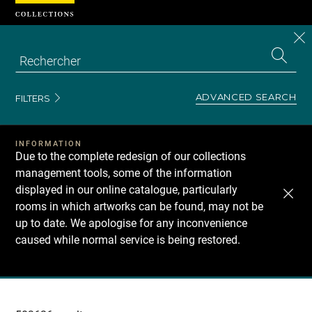
Cookies management panel
CL
Search
the
EN
S
collecti
Z
Se
ADVANCED SEARCH
FILTERS
INFORMATION
Due to the complete redesign of our collections
management tools, some of the information
displayed in our online catalogue, particularly
rooms in which artworks can be found, may not be
up to date. We apologise for any inconvenience
caused while normal service is being restored.
Recherche
dans
les