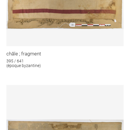
châle ; fragment
395 / 641
(époque byzantine)