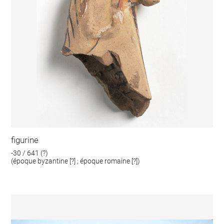
figurine
-30 / 641 (?)
(époque byzantine [?] ; époque romaine [?])