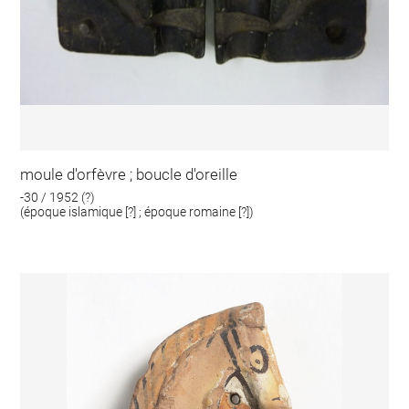
moule d'orfèvre ; boucle d'oreille
-30 / 1952 (?)
(époque islamique [?] ; époque romaine [?])