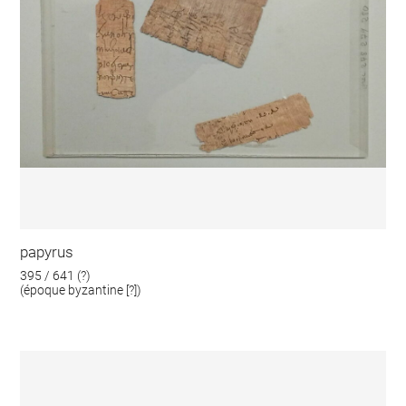
papyrus
395 / 641 (?)
(époque byzantine [?])