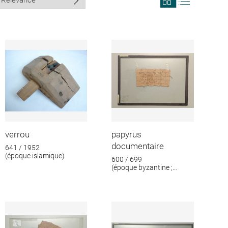
search
search
results
results
in
as
grid
list
format
verrou
papyrus
documentaire
641 / 1952
(époque islamique)
600 / 699
(époque byzantine ;
époque islamique)