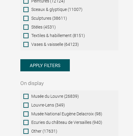
Peintures (12124)
Sceaux & glyptique (11007)
Sculptures (38611)
Stèles (4531)
Textiles & habillement (8151)
Vases & vaisselle (64123)
APPLY FILTERS
On display
On
Musée du Louvre (26839)
display
Louvre-Lens (349)
Musée National Eugène Delacroix (98)
Ecuries du château de Versailles (940)
Other (17631)