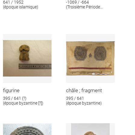
641 / 1952
-1069 / -664
(époque islamique)
(Troisième Période
intermédiaire)
figurine
châle ; fragment
395 / 641 (?)
395 / 641
(époque byzantine [?])
(époque byzantine)