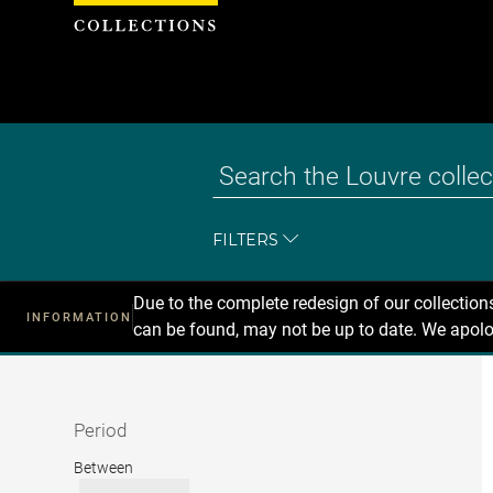
Cookies management panel
FILTERS
Due to the complete redesign of our collectio
INFORMATION
can be found, may not be up to date. We apolo
Recherche
dans
les
collections
Period
Period
Between