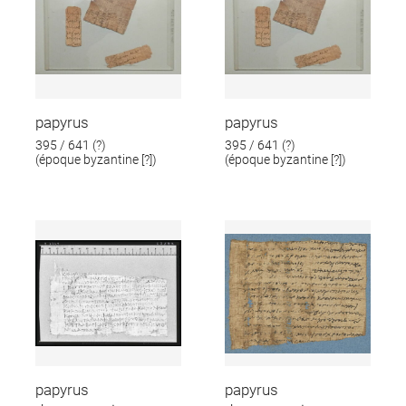
papyrus
papyrus
395 / 641 (?)
395 / 641 (?)
(époque byzantine [?])
(époque byzantine [?])
papyrus
papyrus