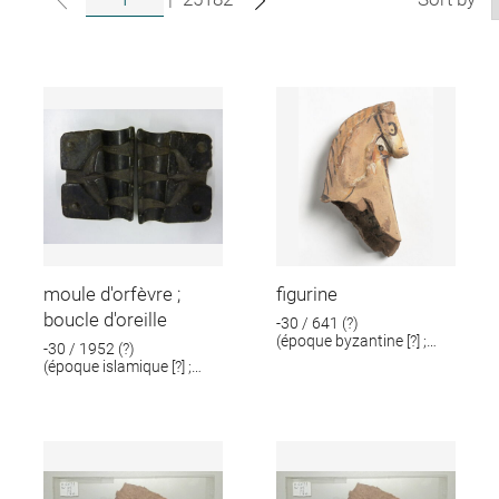
moule d'orfèvre ;
figurine
boucle d'oreille
-30 / 641 (?)
(époque byzantine [?] ;
-30 / 1952 (?)
époque romaine [?])
(époque islamique [?] ;
époque romaine [?])