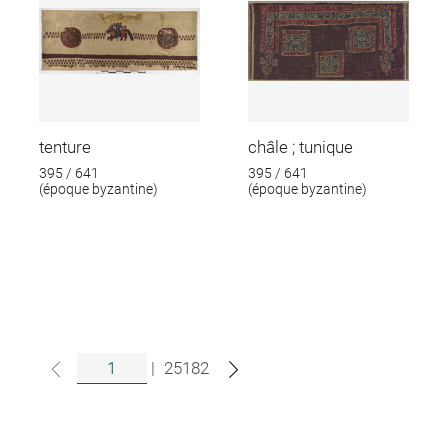
tenture
châle ; tunique
395 / 641
395 / 641
(époque byzantine)
(époque byzantine)
|
25182