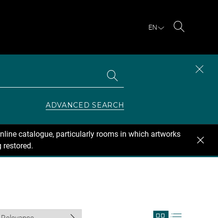
EN
Search
Search
CLOS
the
collections
SEAR
ZONE
ADVANCED SEARCH
nline catalogue, particularly rooms in which artworks
 restored.
View
View