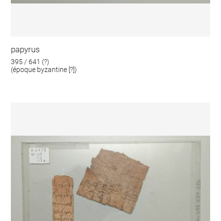
papyrus
395 / 641 (?)
(époque byzantine [?])