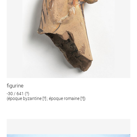
figurine
-30 / 641 (?)
(époque byzantine [?] ; époque romaine [?])