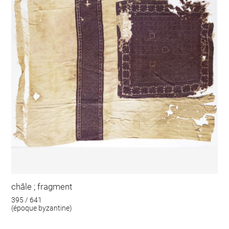
châle ; fragment
395 / 641
(époque byzantine)