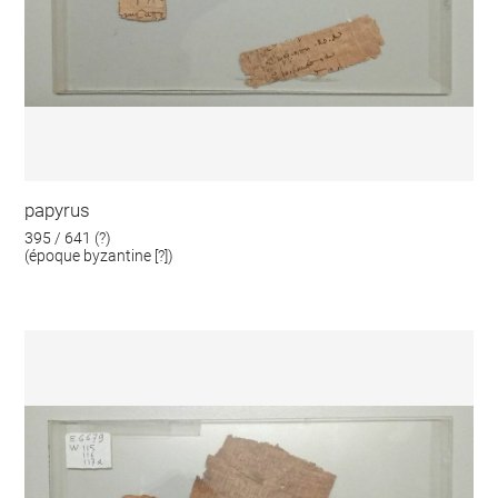
papyrus
395 / 641 (?)
(époque byzantine [?])