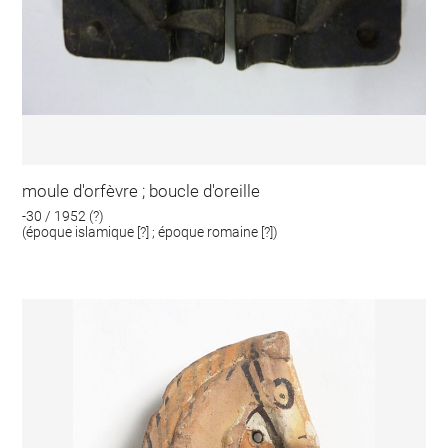
moule d'orfèvre ; boucle d'oreille
-30 / 1952 (?)
(époque islamique [?] ; époque romaine [?])