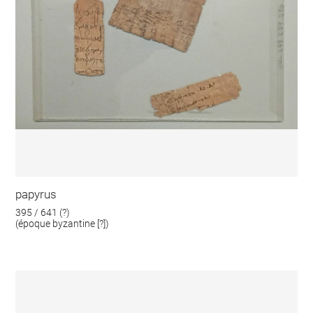
papyrus
395 / 641 (?)
(époque byzantine [?])