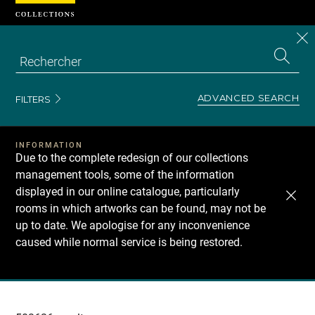
Cookies management panel
CL
Search
the
EN
S
collecti
Z
Se
ADVANCED SEARCH
FILTERS
INFORMATION
Due to the complete redesign of our collections
management tools, some of the information
displayed in our online catalogue, particularly
rooms in which artworks can be found, may not be
up to date. We apologise for any inconvenience
caused while normal service is being restored.
Recherche
dans
les