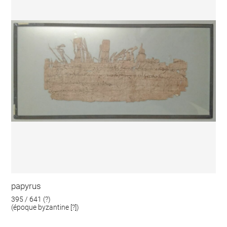
papyrus
395 / 641 (?)
(époque byzantine [?])