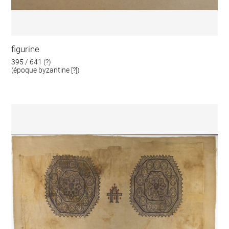
figurine
395 / 641 (?)
(époque byzantine [?])