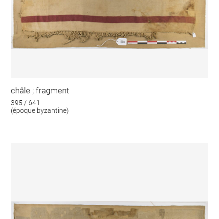
châle ; fragment
395 / 641
(époque byzantine)