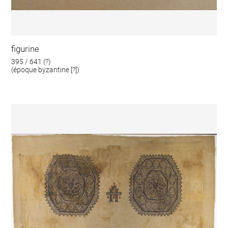
figurine
395 / 641 (?)
(époque byzantine [?])