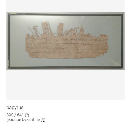
papyrus
395 / 641 (?)
(époque byzantine [?])