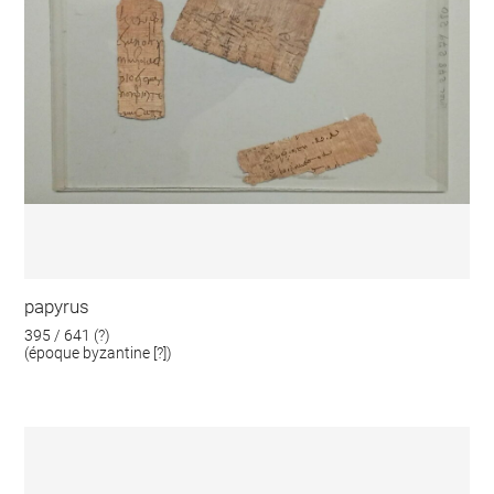
papyrus
395 / 641 (?)
(époque byzantine [?])