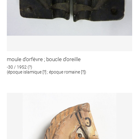
moule d'orfèvre ; boucle d'oreille
-30 / 1952 (?)
(époque islamique [?] ; époque romaine [?])