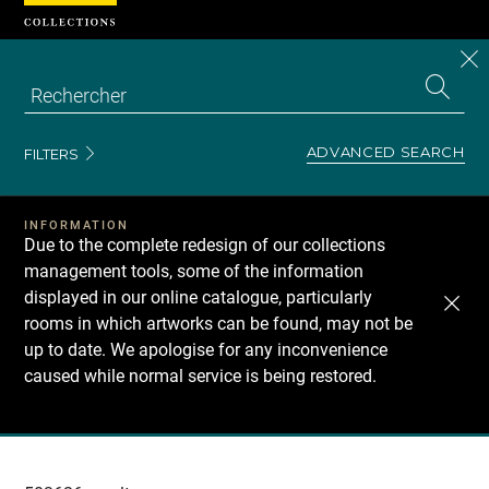
Cookies management panel
CL
Search
the
EN
S
collecti
Z
Se
ADVANCED SEARCH
FILTERS
INFORMATION
Due to the complete redesign of our collections
management tools, some of the information
displayed in our online catalogue, particularly
rooms in which artworks can be found, may not be
up to date. We apologise for any inconvenience
caused while normal service is being restored.
Recherche
dans
les