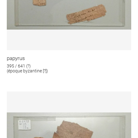
papyrus
395 / 641 (?)
(époque byzantine [?])