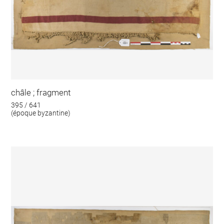
châle ; fragment
395 / 641
(époque byzantine)