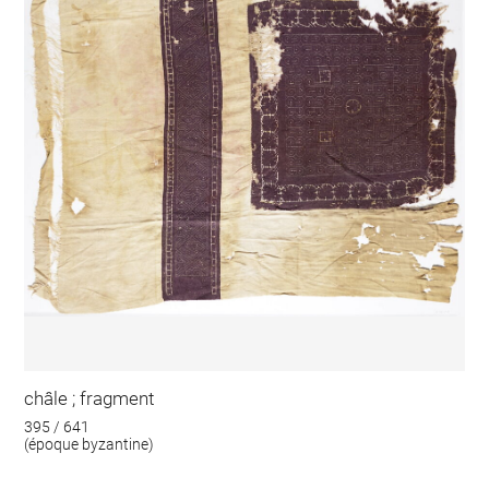
châle ; fragment
395 / 641
(époque byzantine)