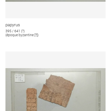
papyrus
395 / 641 (?)
(époque byzantine [?])