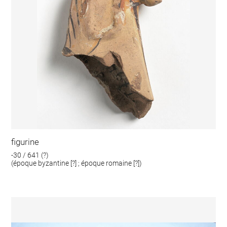
figurine
-30 / 641 (?)
(époque byzantine [?] ; époque romaine [?])