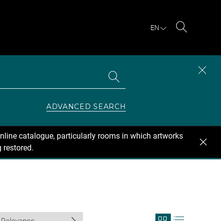
EN
Search
Search
CLOS
the
collections
SEAR
ZONE
ADVANCED SEARCH
nline catalogue, particularly rooms in which artworks
 restored.
View
View