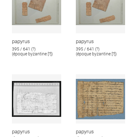
papyrus
papyrus
395 / 641 (?)
395 / 641 (?)
(époque byzantine [?])
(époque byzantine [?])
papyrus
papyrus