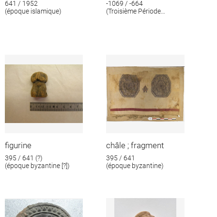
641 / 1952
-1069 / -664
(époque islamique)
(Troisième Période
intermédiaire)
figurine
châle ; fragment
395 / 641 (?)
395 / 641
(époque byzantine [?])
(époque byzantine)