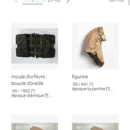
moule d'orfèvre ;
figurine
boucle d'oreille
-30 / 641 (?)
(époque byzantine [?] ;
-30 / 1952 (?)
époque romaine [?])
(époque islamique [?] ;
époque romaine [?])