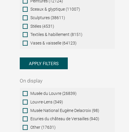
Peintures (12124)
Sceaux & glyptique (11007)
Sculptures (38611)
Stèles (4531)
Textiles & habillement (8151)
Vases & vaisselle (64123)
APPLY FILTERS
On display
On
Musée du Louvre (26839)
display
Louvre-Lens (349)
Musée National Eugène Delacroix (98)
Ecuries du château de Versailles (940)
Other (17631)