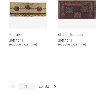
tenture
châle ; tunique
395 / 641
395 / 641
(époque byzantine)
(époque byzantine)
|
25182