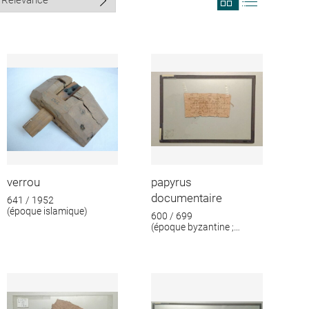
search
search
results
results
in
as
grid
list
format
verrou
papyrus
documentaire
641 / 1952
(époque islamique)
600 / 699
(époque byzantine ;
époque islamique)