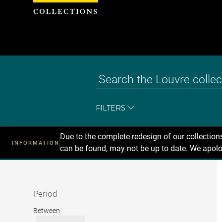
Cookies management panel
FILTERS
Due to the complete redesign of our collectio
INFORMATION
can be found, may not be up to date. We apolo
Recherche
dans
les
collections
Period
Period
Between