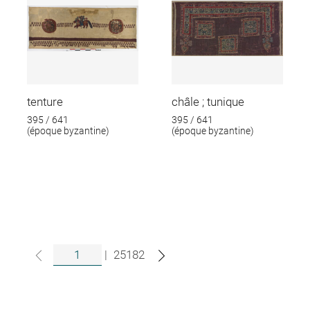
tenture
châle ; tunique
395 / 641
395 / 641
(époque byzantine)
(époque byzantine)
|
25182