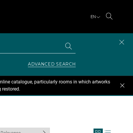
EN
Search
Search
CLOS
the
collections
SEAR
ZONE
ADVANCED SEARCH
nline catalogue, particularly rooms in which artworks
 restored.
View
View