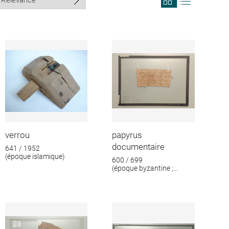
search
search
results
results
in
as
grid
list
format
verrou
papyrus
documentaire
641 / 1952
(époque islamique)
600 / 699
(époque byzantine ;
époque islamique)