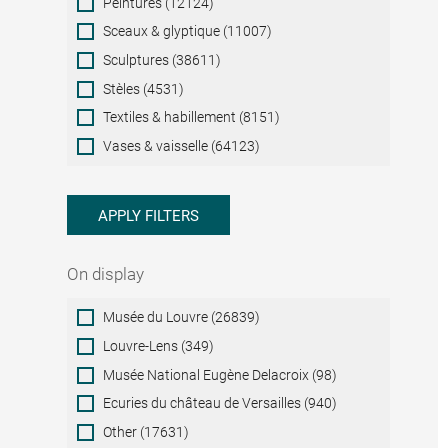
Peintures (12124)
Sceaux & glyptique (11007)
Sculptures (38611)
Stèles (4531)
Textiles & habillement (8151)
Vases & vaisselle (64123)
APPLY FILTERS
On display
On
Musée du Louvre (26839)
display
Louvre-Lens (349)
Musée National Eugène Delacroix (98)
Ecuries du château de Versailles (940)
Other (17631)