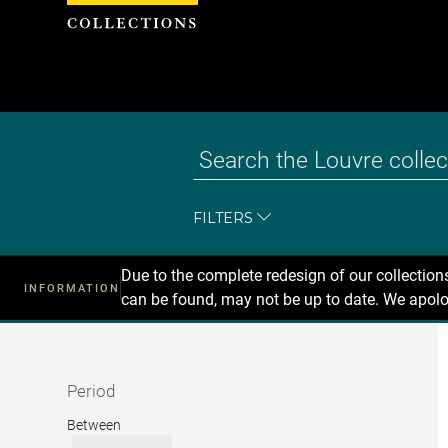
Cookies management panel
FILTERS
Due to the complete redesign of our collectio
INFORMATION
can be found, may not be up to date. We apolo
Recherche
dans
les
collections
Period
Period
Between