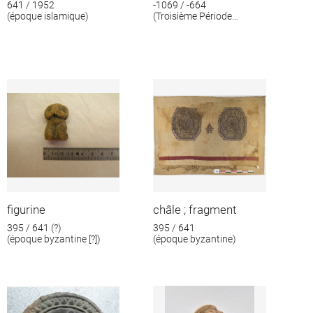
641 / 1952
-1069 / -664
(époque islamique)
(Troisième Période
intermédiaire)
figurine
châle ; fragment
395 / 641 (?)
395 / 641
(époque byzantine [?])
(époque byzantine)