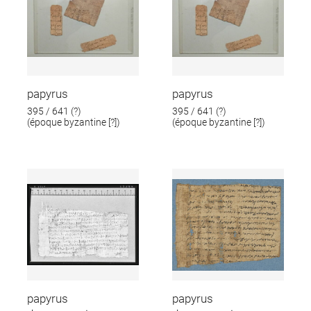
papyrus
papyrus
395 / 641 (?)
395 / 641 (?)
(époque byzantine [?])
(époque byzantine [?])
papyrus
papyrus