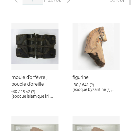
moule d'orfèvre ;
figurine
boucle d'oreille
-30 / 641 (?)
(époque byzantine [?] ;
-30 / 1952 (?)
époque romaine [?])
(époque islamique [?] ;
époque romaine [?])