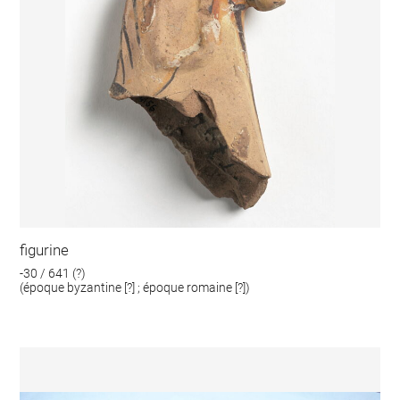
figurine
-30 / 641 (?)
(époque byzantine [?] ; époque romaine [?])