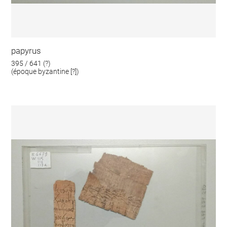
papyrus
395 / 641 (?)
(époque byzantine [?])