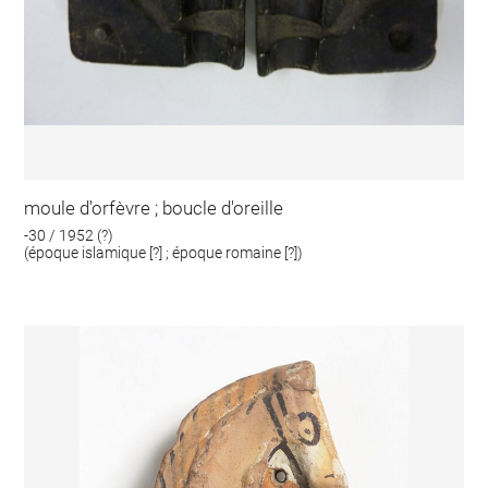
moule d'orfèvre ; boucle d'oreille
-30 / 1952 (?)
(époque islamique [?] ; époque romaine [?])