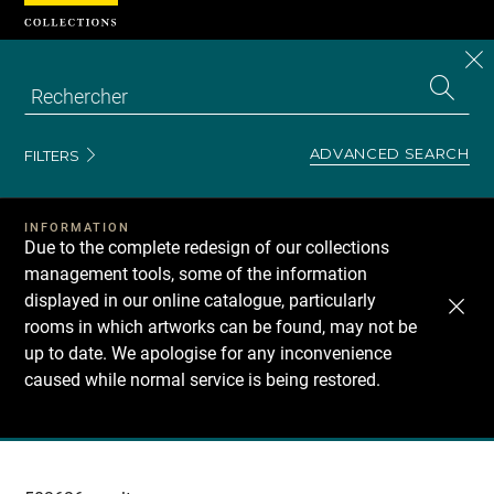
Cookies management panel
CL
Search
the
EN
S
collecti
Z
Se
ADVANCED SEARCH
FILTERS
INFORMATION
Due to the complete redesign of our collections
management tools, some of the information
displayed in our online catalogue, particularly
rooms in which artworks can be found, may not be
up to date. We apologise for any inconvenience
caused while normal service is being restored.
Recherche
dans
les