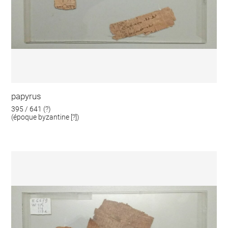
papyrus
395 / 641 (?)
(époque byzantine [?])