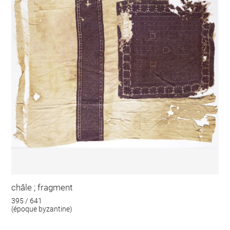
châle ; fragment
395 / 641
(époque byzantine)