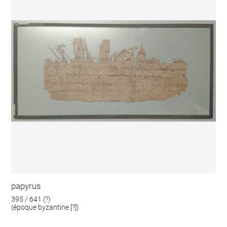
papyrus
395 / 641 (?)
(époque byzantine [?])