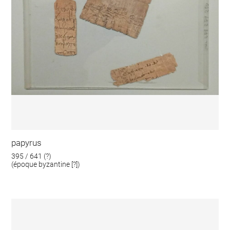
papyrus
395 / 641 (?)
(époque byzantine [?])