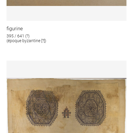
figurine
395 / 641 (?)
(époque byzantine [?])