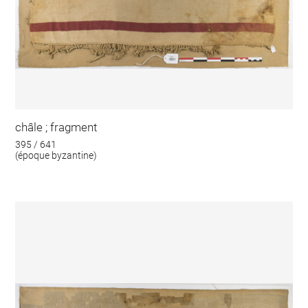
châle ; fragment
395 / 641
(époque byzantine)