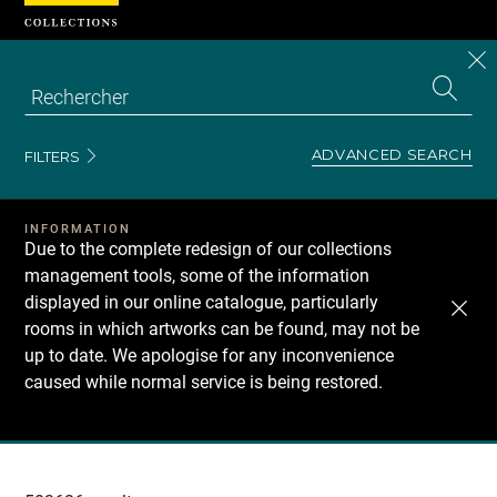
Cookies management panel
CL
Search
the
EN
S
collecti
Z
Se
ADVANCED SEARCH
FILTERS
INFORMATION
Due to the complete redesign of our collections
management tools, some of the information
displayed in our online catalogue, particularly
rooms in which artworks can be found, may not be
up to date. We apologise for any inconvenience
caused while normal service is being restored.
Recherche
dans
les