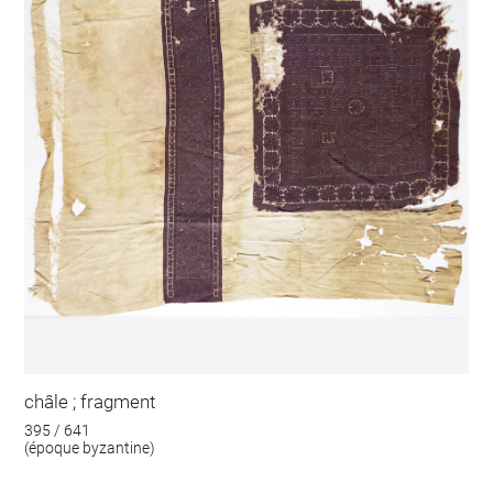
châle ; fragment
395 / 641
(époque byzantine)