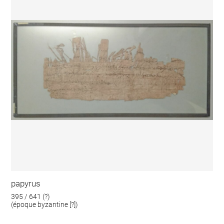
papyrus
395 / 641 (?)
(époque byzantine [?])