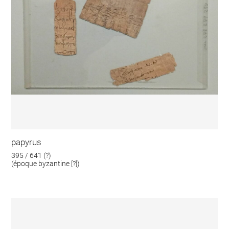
papyrus
395 / 641 (?)
(époque byzantine [?])