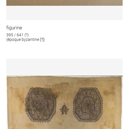
figurine
395 / 641 (?)
(époque byzantine [?])