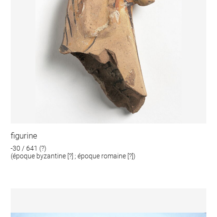
figurine
-30 / 641 (?)
(époque byzantine [?] ; époque romaine [?])