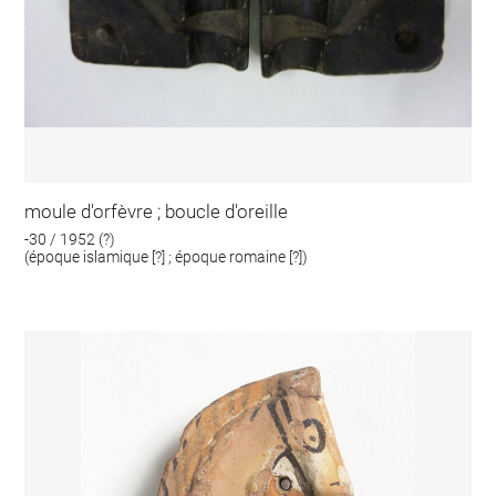
moule d'orfèvre ; boucle d'oreille
-30 / 1952 (?)
(époque islamique [?] ; époque romaine [?])