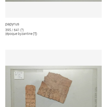
papyrus
395 / 641 (?)
(époque byzantine [?])