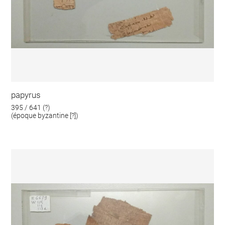
papyrus
395 / 641 (?)
(époque byzantine [?])