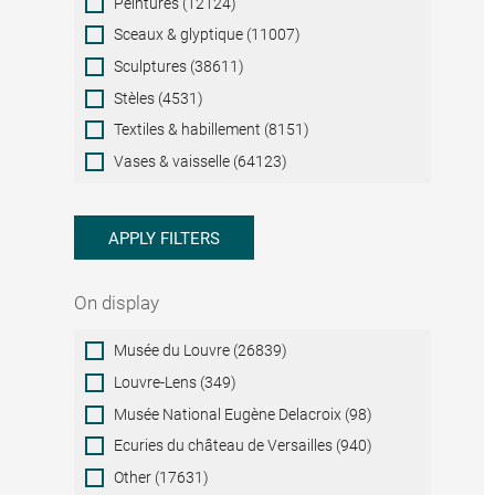
Peintures (12124)
Sceaux & glyptique (11007)
Sculptures (38611)
Stèles (4531)
Textiles & habillement (8151)
Vases & vaisselle (64123)
APPLY FILTERS
On display
On
Musée du Louvre (26839)
display
Louvre-Lens (349)
Musée National Eugène Delacroix (98)
Ecuries du château de Versailles (940)
Other (17631)