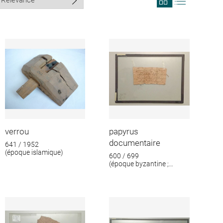
search
search
results
results
in
as
grid
list
format
verrou
papyrus
documentaire
641 / 1952
(époque islamique)
600 / 699
(époque byzantine ;
époque islamique)