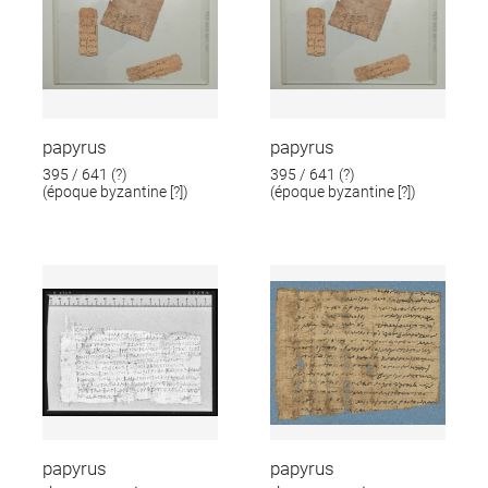
papyrus
papyrus
395 / 641 (?)
395 / 641 (?)
(époque byzantine [?])
(époque byzantine [?])
papyrus
papyrus