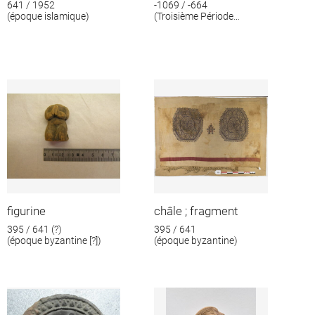
641 / 1952
-1069 / -664
(époque islamique)
(Troisième Période
intermédiaire)
figurine
châle ; fragment
395 / 641 (?)
395 / 641
(époque byzantine [?])
(époque byzantine)