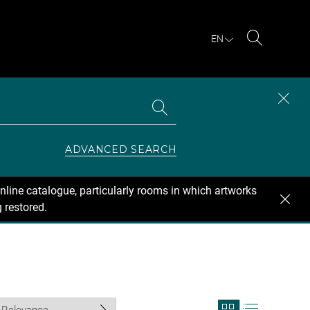
EN
Search
Search
CLOS
the
collections
SEAR
ZONE
ADVANCED SEARCH
nline catalogue, particularly rooms in which artworks
 restored.
View
View