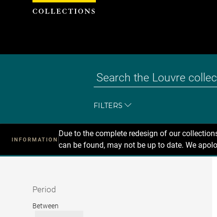
Cookies management panel
FILTERS
Due to the complete redesign of our collectio
INFORMATION
can be found, may not be up to date. We apolo
Recherche
dans
les
collections
Period
Period
Between