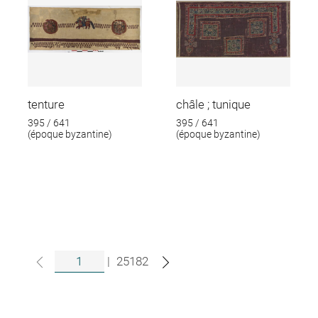
tenture
châle ; tunique
395 / 641
395 / 641
(époque byzantine)
(époque byzantine)
|
25182