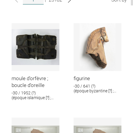
moule d'orfèvre ;
figurine
boucle d'oreille
-30 / 641 (?)
(époque byzantine [?] ;
-30 / 1952 (?)
époque romaine [?])
(époque islamique [?] ;
époque romaine [?])