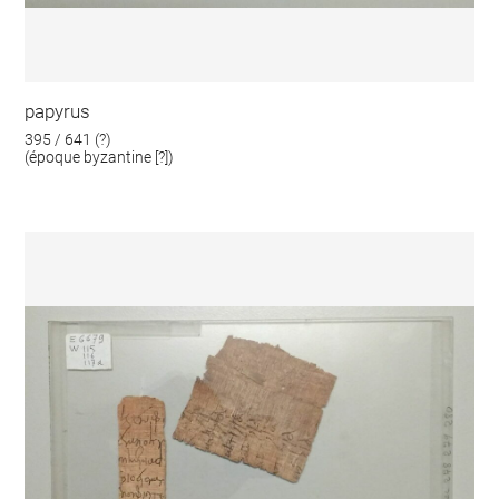
papyrus
395 / 641 (?)
(époque byzantine [?])