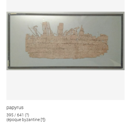
papyrus
395 / 641 (?)
(époque byzantine [?])