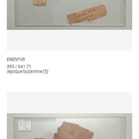
papyrus
395 / 641 (?)
(époque byzantine [?])