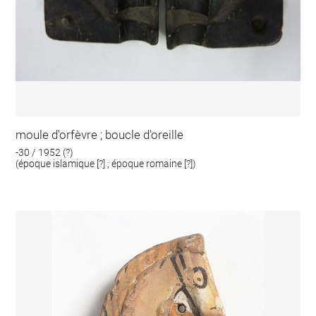
moule d'orfèvre ; boucle d'oreille
-30 / 1952 (?)
(époque islamique [?] ; époque romaine [?])