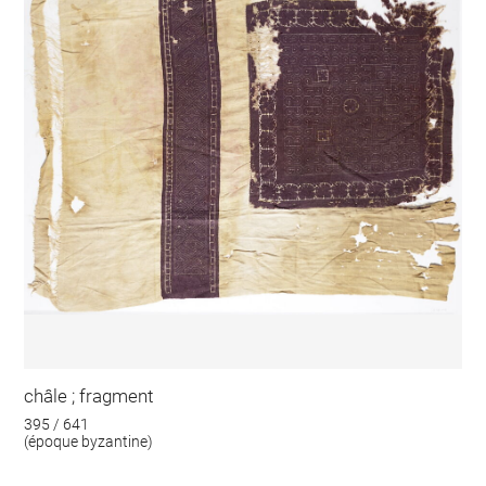
châle ; fragment
395 / 641
(époque byzantine)