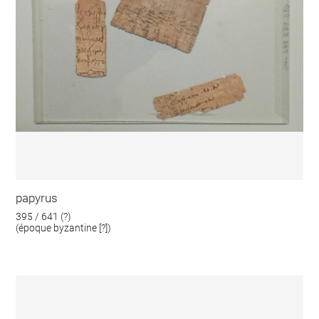
papyrus
395 / 641 (?)
(époque byzantine [?])