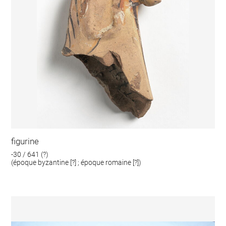
figurine
-30 / 641 (?)
(époque byzantine [?] ; époque romaine [?])