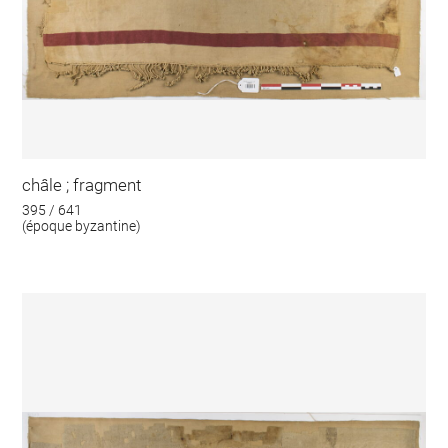
châle ; fragment
395 / 641
(époque byzantine)