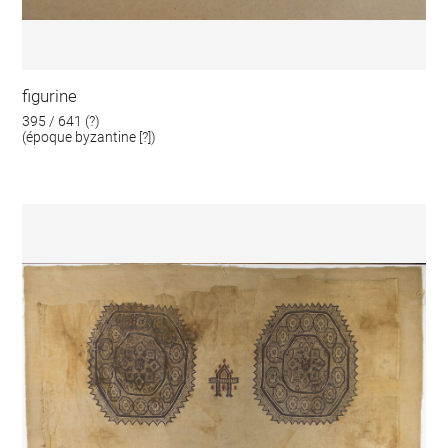
figurine
395 / 641 (?)
(époque byzantine [?])