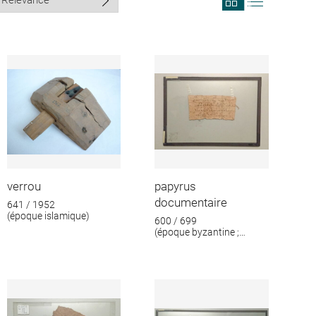
search
search
results
results
in
as
grid
list
format
verrou
papyrus
documentaire
641 / 1952
(époque islamique)
600 / 699
(époque byzantine ;
époque islamique)