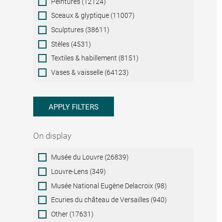
Peintures (12124)
Sceaux & glyptique (11007)
Sculptures (38611)
Stèles (4531)
Textiles & habillement (8151)
Vases & vaisselle (64123)
APPLY FILTERS
On display
On
Musée du Louvre (26839)
display
Louvre-Lens (349)
Musée National Eugène Delacroix (98)
Ecuries du château de Versailles (940)
Other (17631)