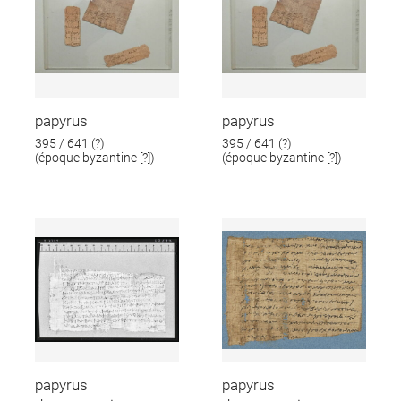
papyrus
papyrus
395 / 641 (?)
395 / 641 (?)
(époque byzantine [?])
(époque byzantine [?])
papyrus
papyrus