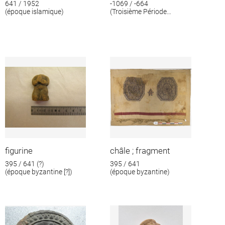
641 / 1952
-1069 / -664
(époque islamique)
(Troisième Période
intermédiaire)
figurine
châle ; fragment
395 / 641 (?)
395 / 641
(époque byzantine [?])
(époque byzantine)