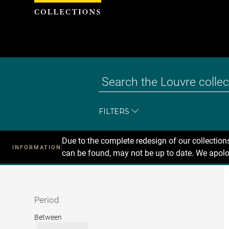
Cookies management panel
FILTERS
Due to the complete redesign of our collectio
INFORMATION
can be found, may not be up to date. We apolo
Recherche
dans
les
collections
Period
Period
Between