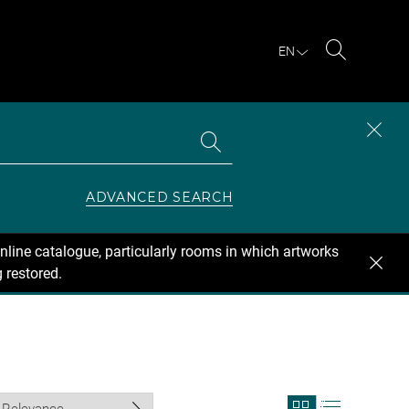
EN
Search
Search
CLOS
the
collections
SEAR
ZONE
ADVANCED SEARCH
nline catalogue, particularly rooms in which artworks
 restored.
View
View