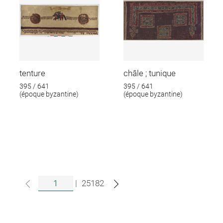
tenture
châle ; tunique
395 / 641
395 / 641
(époque byzantine)
(époque byzantine)
|
25182