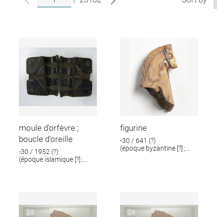
moule d'orfèvre ;
figurine
boucle d'oreille
-30 / 641 (?)
(époque byzantine [?] ;
-30 / 1952 (?)
époque romaine [?])
(époque islamique [?] ;
époque romaine [?])