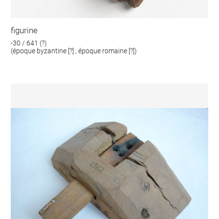
figurine
-30 / 641 (?)
(époque byzantine [?] ; époque romaine [?])