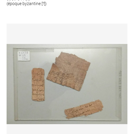
(époque byzantine [?])