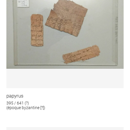
papyrus
395 / 641 (?)
(époque byzantine [?])