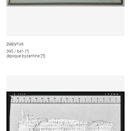
papyrus
395 / 641 (?)
(époque byzantine [?])