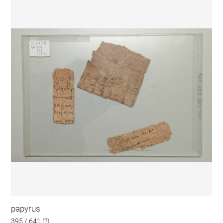
papyrus
395 / 641 (?)