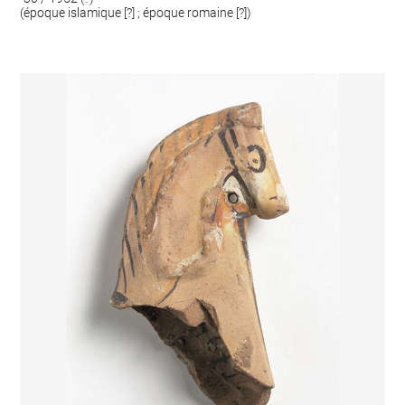
(époque islamique [?] ; époque romaine [?])