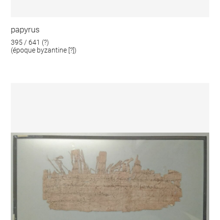
papyrus
395 / 641 (?)
(époque byzantine [?])