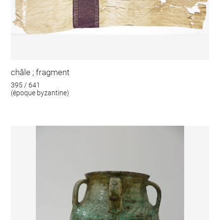
châle ; fragment
395 / 641
(époque byzantine)