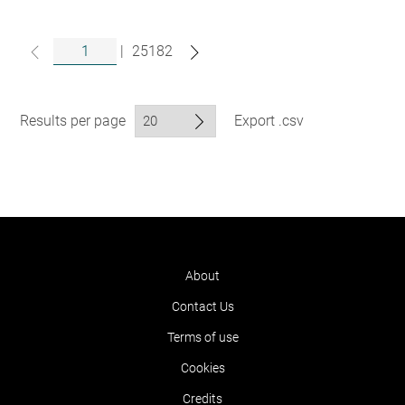
|
25182
Results per page
Export .csv
About
Contact Us
Terms of use
Cookies
Credits