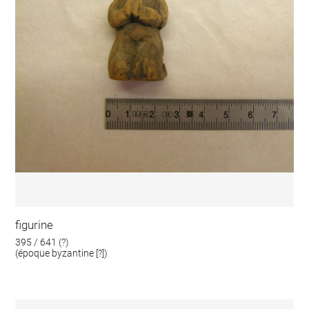
figurine
395 / 641 (?)
(époque byzantine [?])