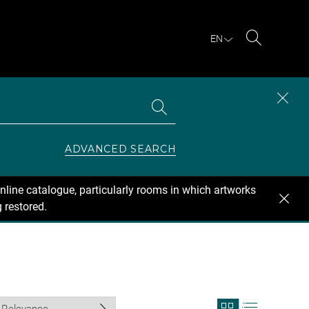
EN
Search
Search
CLOS
the
collections
SEAR
ZONE
ADVANCED SEARCH
nline catalogue, particularly rooms in which artworks
 restored.
View
View