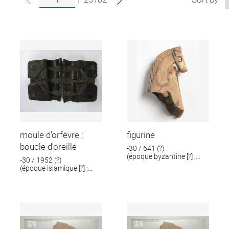
moule d'orfèvre ;
figurine
boucle d'oreille
-30 / 641 (?)
(époque byzantine [?] ;
-30 / 1952 (?)
époque romaine [?])
(époque islamique [?] ;
époque romaine [?])