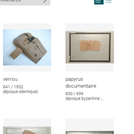
search
search
results
results
in
as
grid
list
format
verrou
papyrus
documentaire
641 / 1952
(époque islamique)
600 / 699
(époque byzantine ;
époque islamique)