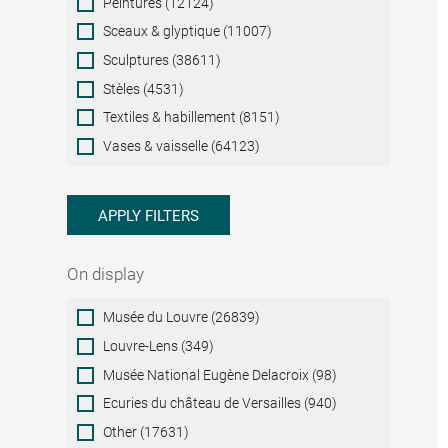
Peintures (12124)
Sceaux & glyptique (11007)
Sculptures (38611)
Stèles (4531)
Textiles & habillement (8151)
Vases & vaisselle (64123)
APPLY FILTERS
On display
On
Musée du Louvre (26839)
display
Louvre-Lens (349)
Musée National Eugène Delacroix (98)
Ecuries du château de Versailles (940)
Other (17631)