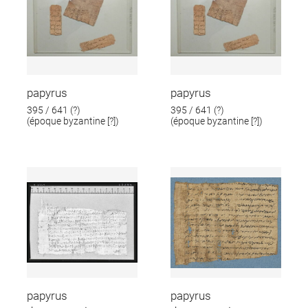
papyrus
papyrus
395 / 641 (?)
395 / 641 (?)
(époque byzantine [?])
(époque byzantine [?])
papyrus
papyrus