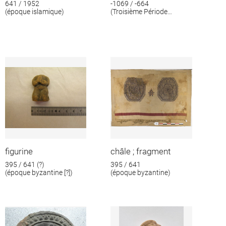
641 / 1952
-1069 / -664
(époque islamique)
(Troisième Période
intermédiaire)
figurine
châle ; fragment
395 / 641 (?)
395 / 641
(époque byzantine [?])
(époque byzantine)