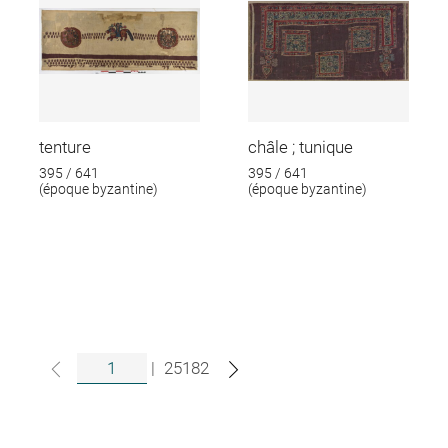
tenture
châle ; tunique
395 / 641
395 / 641
(époque byzantine)
(époque byzantine)
|
25182