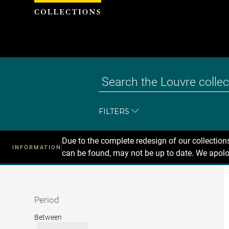
Cookies management panel
FILTERS
Due to the complete redesign of our collectio
INFORMATION
can be found, may not be up to date. We apolo
Recherche
dans
les
collections
Period
Period
Between