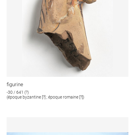
figurine
-30 / 641 (?)
(époque byzantine [?] ; époque romaine [?])