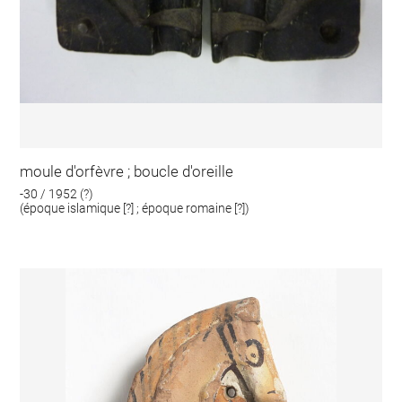
moule d'orfèvre ; boucle d'oreille
-30 / 1952 (?)
(époque islamique [?] ; époque romaine [?])