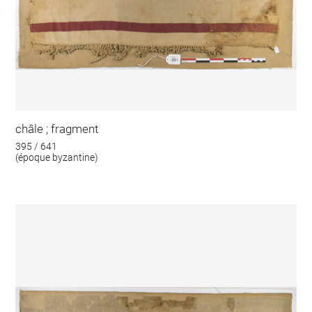
châle ; fragment
395 / 641
(époque byzantine)