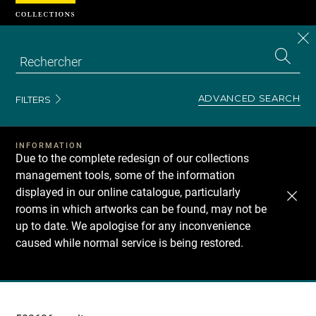
Cookies management panel
CL
Search
the
EN
S
collecti
Z
Se
ADVANCED SEARCH
FILTERS
INFORMATION
Due to the complete redesign of our collections
management tools, some of the information
displayed in our online catalogue, particularly
rooms in which artworks can be found, may not be
up to date. We apologise for any inconvenience
caused while normal service is being restored.
Recherche
dans
les