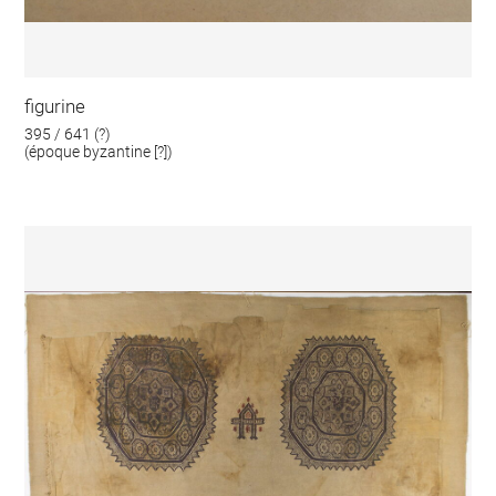
figurine
395 / 641 (?)
(époque byzantine [?])