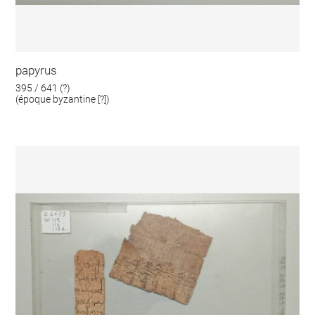
papyrus
395 / 641 (?)
(époque byzantine [?])