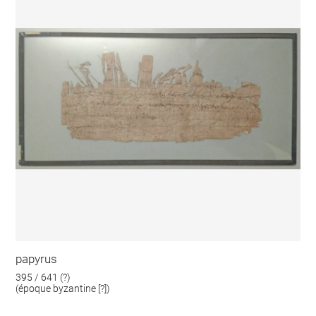
papyrus
395 / 641 (?)
(époque byzantine [?])