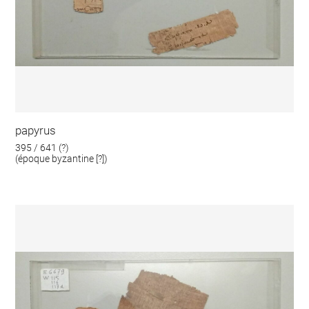
papyrus
395 / 641 (?)
(époque byzantine [?])