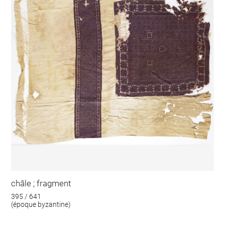
châle ; fragment
395 / 641
(époque byzantine)