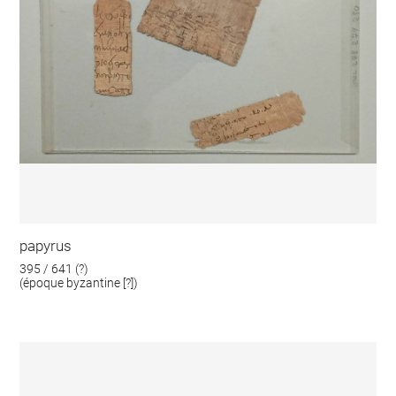
papyrus
395 / 641 (?)
(époque byzantine [?])