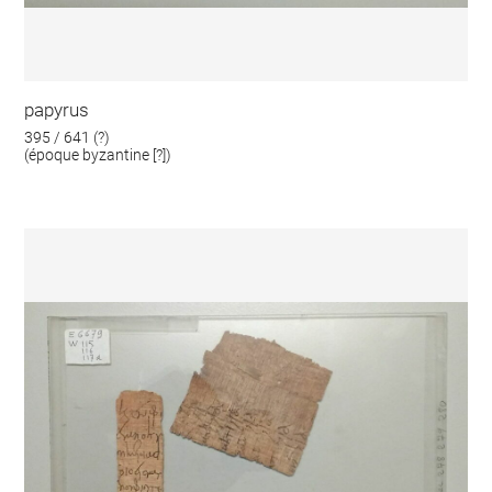
papyrus
395 / 641 (?)
(époque byzantine [?])