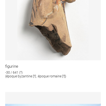
figurine
-30 / 641 (?)
(époque byzantine [?] ; époque romaine [?])