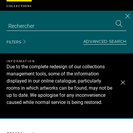
Cookies management panel
CL
Search
the
EN
S
collecti
Z
Se
ADVANCED SEARCH
FILTERS
INFORMATION
Due to the complete redesign of our collections
management tools, some of the information
displayed in our online catalogue, particularly
rooms in which artworks can be found, may not be
up to date. We apologise for any inconvenience
caused while normal service is being restored.
Recherche
dans
les