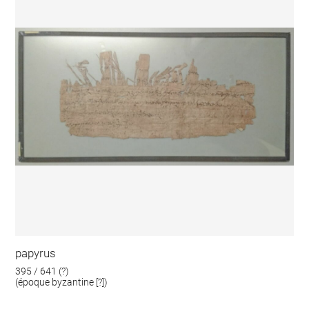
papyrus
395 / 641 (?)
(époque byzantine [?])