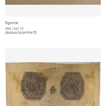
figurine
395 / 641 (?)
(époque byzantine [?])