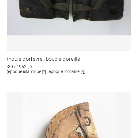
moule d'orfèvre ; boucle d'oreille
-30 / 1952 (?)
(époque islamique [?] ; époque romaine [?])