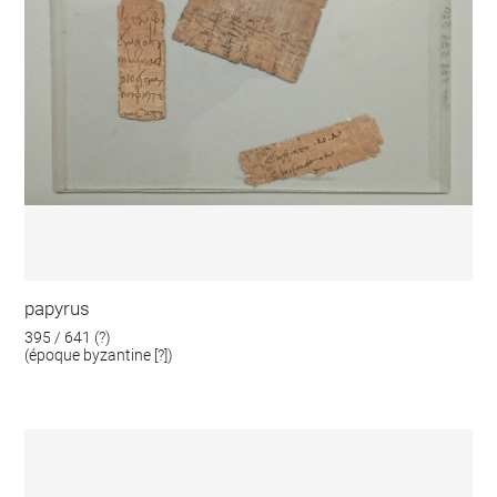
papyrus
395 / 641 (?)
(époque byzantine [?])