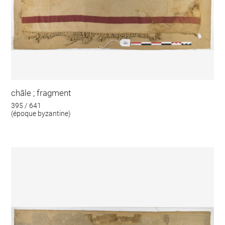
châle ; fragment
395 / 641
(époque byzantine)