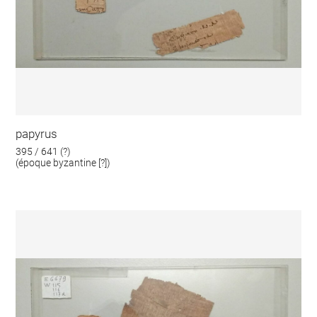
papyrus
395 / 641 (?)
(époque byzantine [?])