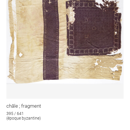
châle ; fragment
395 / 641
(époque byzantine)