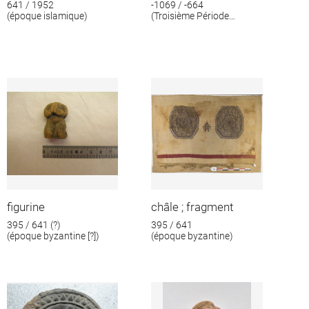
641 / 1952
-1069 / -664
(époque islamique)
(Troisième Période
intermédiaire)
figurine
châle ; fragment
395 / 641 (?)
395 / 641
(époque byzantine [?])
(époque byzantine)