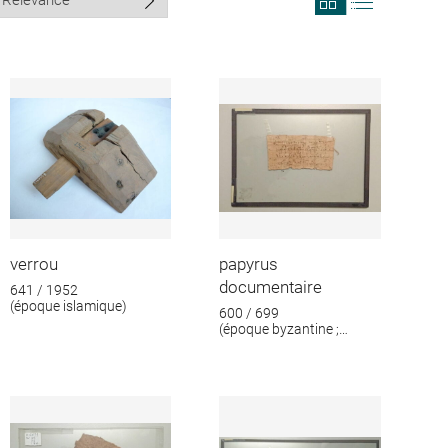
search
search
results
results
in
as
grid
list
format
verrou
papyrus
documentaire
641 / 1952
(époque islamique)
600 / 699
(époque byzantine ;
époque islamique)