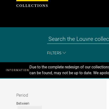
Cookies management panel
FILTERS
Due to the complete redesign of our collectio
INFORMATION
can be found, may not be up to date. We apolo
Recherche
dans
les
collections
Period
Period
Between