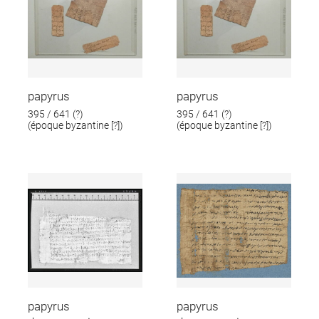
papyrus
papyrus
395 / 641 (?)
395 / 641 (?)
(époque byzantine [?])
(époque byzantine [?])
papyrus
papyrus