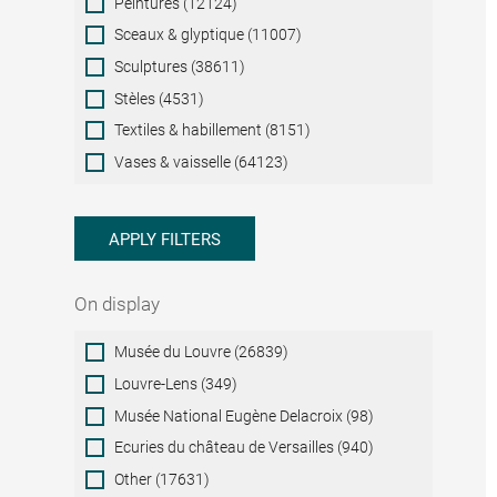
Peintures (12124)
Sceaux & glyptique (11007)
Sculptures (38611)
Stèles (4531)
Textiles & habillement (8151)
Vases & vaisselle (64123)
APPLY FILTERS
On display
On
Musée du Louvre (26839)
display
Louvre-Lens (349)
Musée National Eugène Delacroix (98)
Ecuries du château de Versailles (940)
Other (17631)