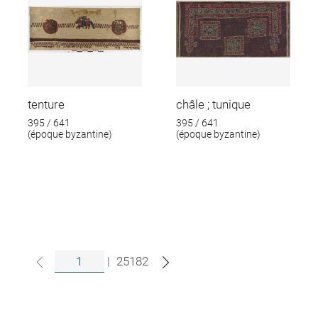
tenture
châle ; tunique
395 / 641
395 / 641
(époque byzantine)
(époque byzantine)
|
25182