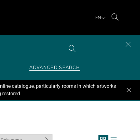
EN
Search
Search
CLOS
the
collections
SEAR
ZONE
ADVANCED SEARCH
nline catalogue, particularly rooms in which artworks
 restored.
View
View