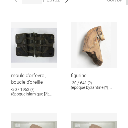
moule d'orfèvre ;
figurine
boucle d'oreille
-30 / 641 (?)
(époque byzantine [?] ;
-30 / 1952 (?)
époque romaine [?])
(époque islamique [?] ;
époque romaine [?])