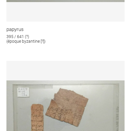
papyrus
395 / 641 (?)
(époque byzantine [?])