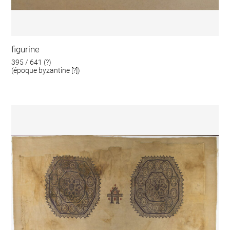
figurine
395 / 641 (?)
(époque byzantine [?])