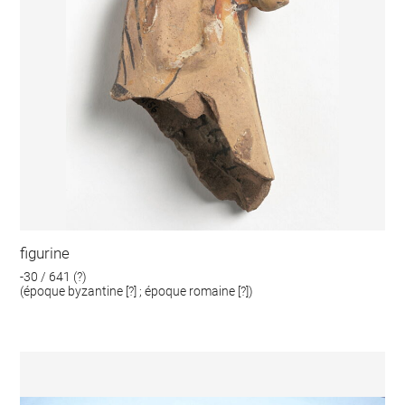
figurine
-30 / 641 (?)
(époque byzantine [?] ; époque romaine [?])