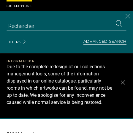
Cookies management panel
CL
Search
the
EN
S
collecti
Z
Se
ADVANCED SEARCH
FILTERS
INFORMATION
Due to the complete redesign of our collections
management tools, some of the information
displayed in our online catalogue, particularly
rooms in which artworks can be found, may not be
up to date. We apologise for any inconvenience
caused while normal service is being restored.
Recherche
dans
les