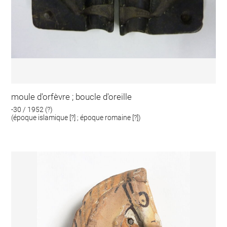
moule d'orfèvre ; boucle d'oreille
-30 / 1952 (?)
(époque islamique [?] ; époque romaine [?])