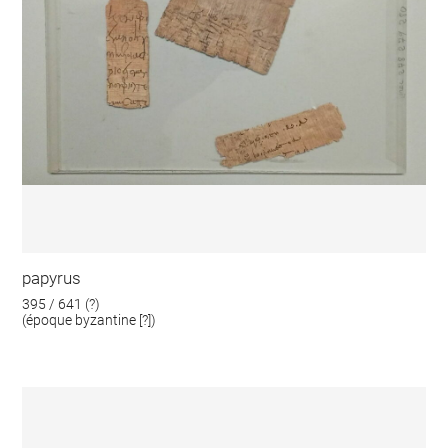
papyrus
395 / 641 (?)
(époque byzantine [?])