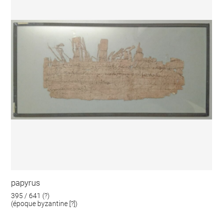
papyrus
395 / 641 (?)
(époque byzantine [?])