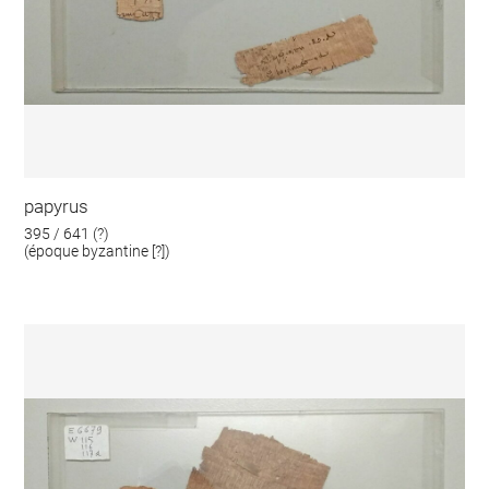
papyrus
395 / 641 (?)
(époque byzantine [?])