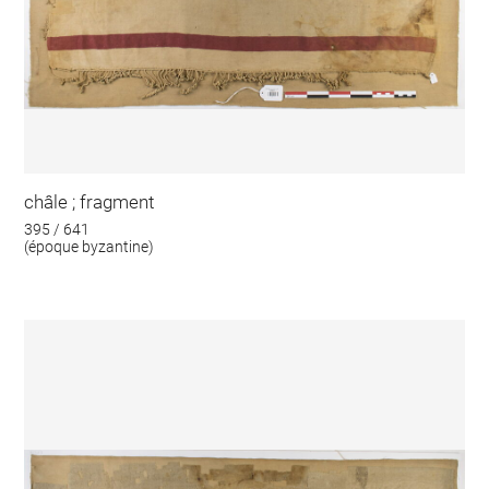
châle ; fragment
395 / 641
(époque byzantine)