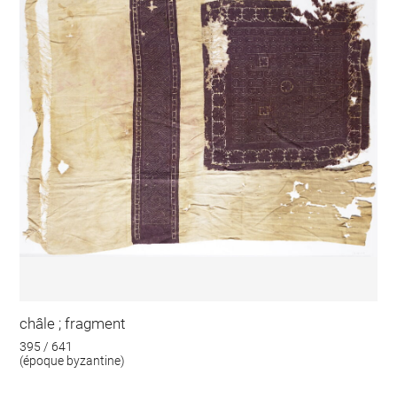
châle ; fragment
395 / 641
(époque byzantine)