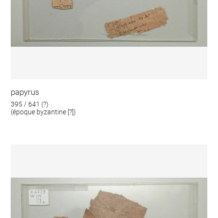
papyrus
395 / 641 (?)
(époque byzantine [?])