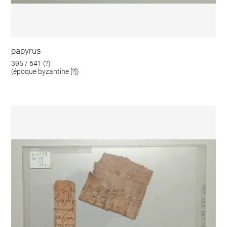
papyrus
395 / 641 (?)
(époque byzantine [?])