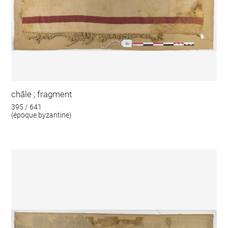
châle ; fragment
395 / 641
(époque byzantine)