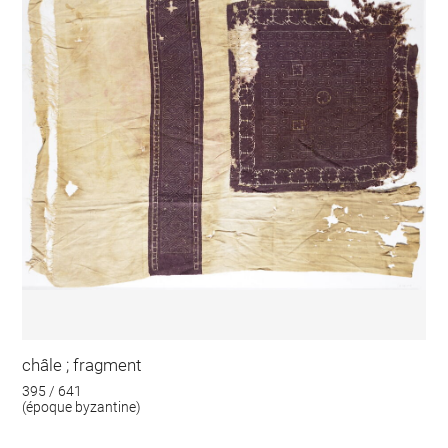
châle ; fragment
395 / 641
(époque byzantine)