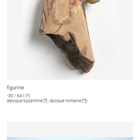
figurine
-30 / 641 (?)
(époque byzantine [?] ; époque romaine [?])