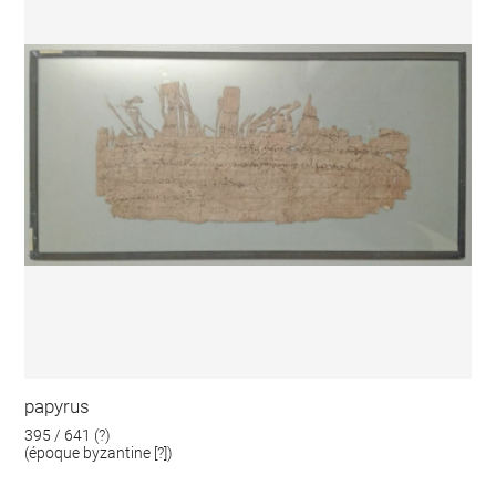
papyrus
395 / 641 (?)
(époque byzantine [?])