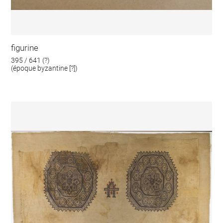
figurine
395 / 641 (?)
(époque byzantine [?])