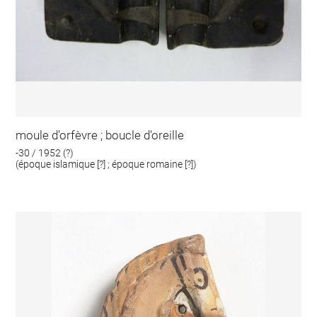
moule d'orfèvre ; boucle d'oreille
-30 / 1952 (?)
(époque islamique [?] ; époque romaine [?])