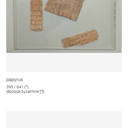
papyrus
395 / 641 (?)
(époque byzantine [?])