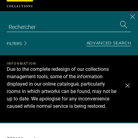
Cookies management panel
CL
Search
the
EN
S
collecti
Z
Se
ADVANCED SEARCH
FILTERS
INFORMATION
Due to the complete redesign of our collections
management tools, some of the information
displayed in our online catalogue, particularly
rooms in which artworks can be found, may not be
up to date. We apologise for any inconvenience
caused while normal service is being restored.
Recherche
dans
les