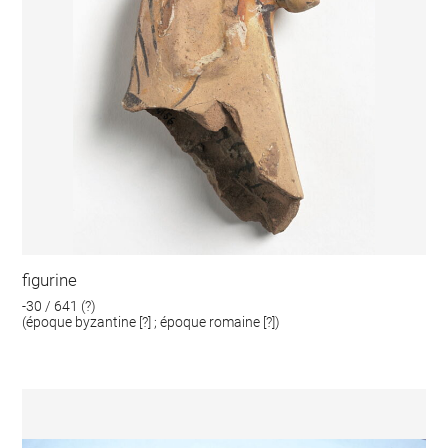
figurine
-30 / 641 (?)
(époque byzantine [?] ; époque romaine [?])