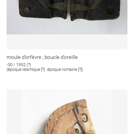
moule d'orfèvre ; boucle d'oreille
-30 / 1952 (?)
(époque islamique [?] ; époque romaine [?])