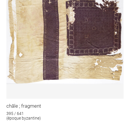
châle ; fragment
395 / 641
(époque byzantine)