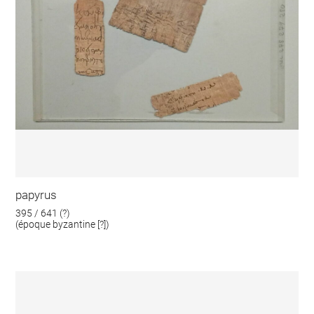
papyrus
395 / 641 (?)
(époque byzantine [?])