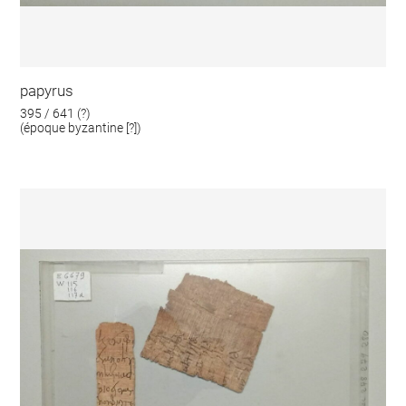
papyrus
395 / 641 (?)
(époque byzantine [?])