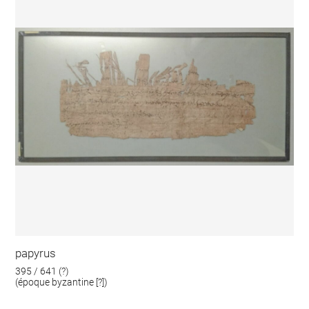
papyrus
395 / 641 (?)
(époque byzantine [?])