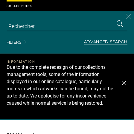
Cookies management panel
CL
Search
the
EN
S
collecti
Z
Se
ADVANCED SEARCH
FILTERS
INFORMATION
Due to the complete redesign of our collections
management tools, some of the information
displayed in our online catalogue, particularly
rooms in which artworks can be found, may not be
up to date. We apologise for any inconvenience
caused while normal service is being restored.
Recherche
dans
les