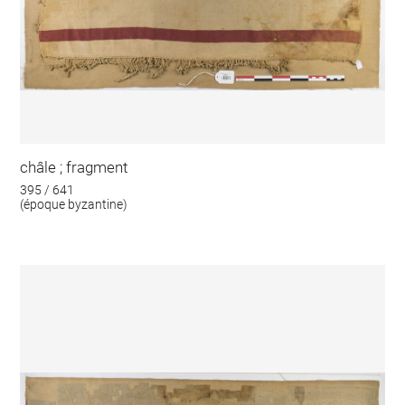
châle ; fragment
395 / 641
(époque byzantine)