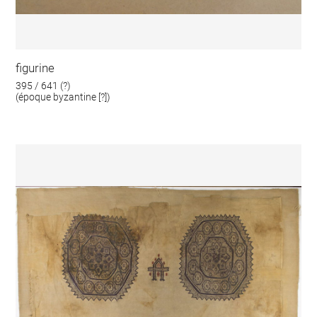
figurine
395 / 641 (?)
(époque byzantine [?])