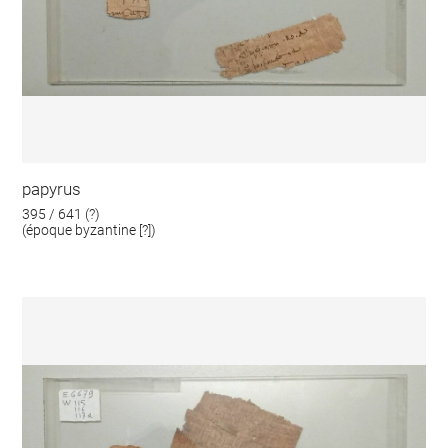
papyrus
395 / 641 (?)
(époque byzantine [?])