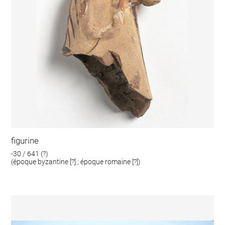
figurine
-30 / 641 (?)
(époque byzantine [?] ; époque romaine [?])