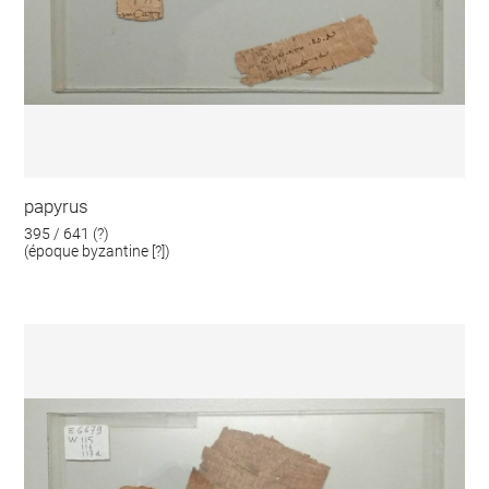
papyrus
395 / 641 (?)
(époque byzantine [?])