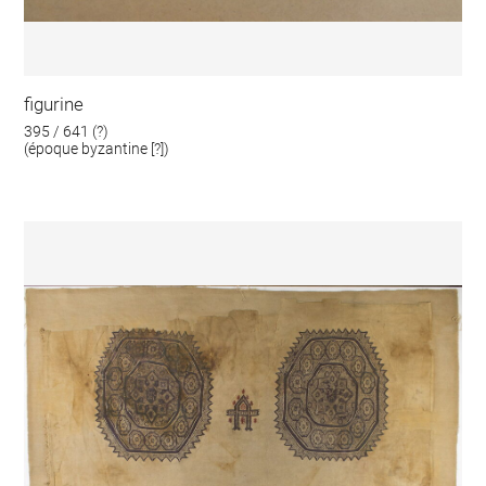
figurine
395 / 641 (?)
(époque byzantine [?])