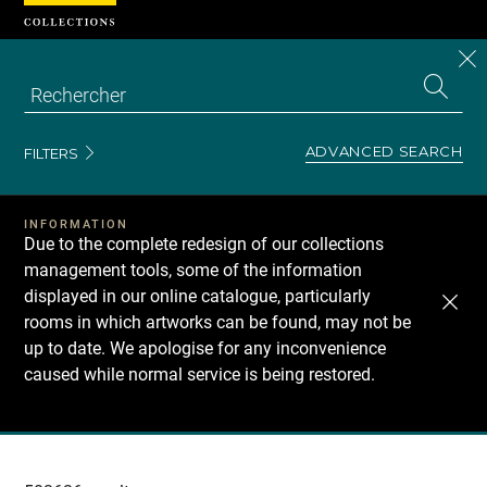
Cookies management panel
CL
Search
the
EN
S
collecti
Z
Se
ADVANCED SEARCH
FILTERS
INFORMATION
Due to the complete redesign of our collections
management tools, some of the information
displayed in our online catalogue, particularly
rooms in which artworks can be found, may not be
up to date. We apologise for any inconvenience
caused while normal service is being restored.
Recherche
dans
les