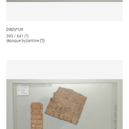
papyrus
395 / 641 (?)
(époque byzantine [?])