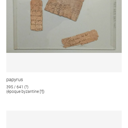
papyrus
395 / 641 (?)
(époque byzantine [?])