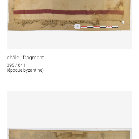
châle ; fragment
395 / 641
(époque byzantine)