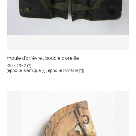
moule d'orfèvre ; boucle d'oreille
-30 / 1952 (?)
(époque islamique [?] ; époque romaine [?])