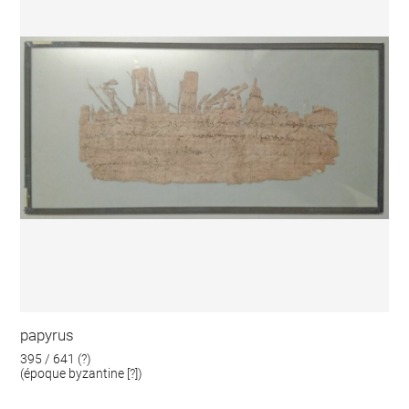
papyrus
395 / 641 (?)
(époque byzantine [?])