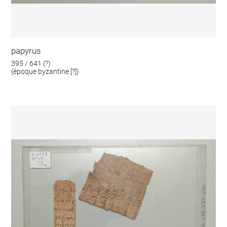
papyrus
395 / 641 (?)
(époque byzantine [?])