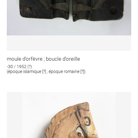
moule d'orfèvre ; boucle d'oreille
-30 / 1952 (?)
(époque islamique [?] ; époque romaine [?])