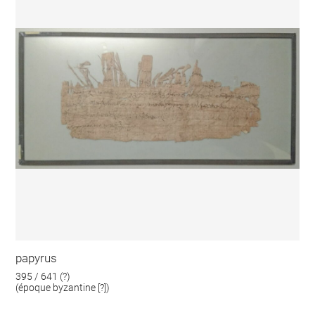
papyrus
395 / 641 (?)
(époque byzantine [?])