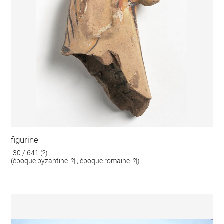
figurine
-30 / 641 (?)
(époque byzantine [?] ; époque romaine [?])