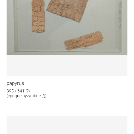
papyrus
395 / 641 (?)
(époque byzantine [?])