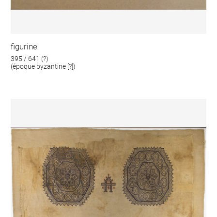
figurine
395 / 641 (?)
(époque byzantine [?])