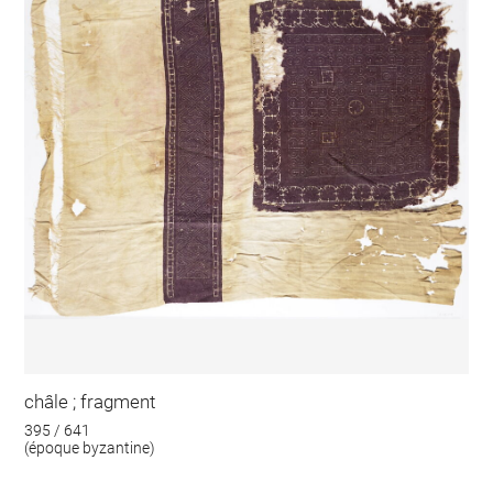
châle ; fragment
395 / 641
(époque byzantine)