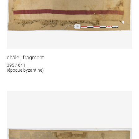
châle ; fragment
395 / 641
(époque byzantine)