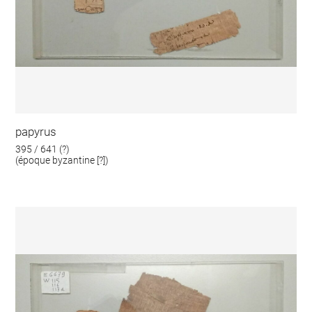
papyrus
395 / 641 (?)
(époque byzantine [?])