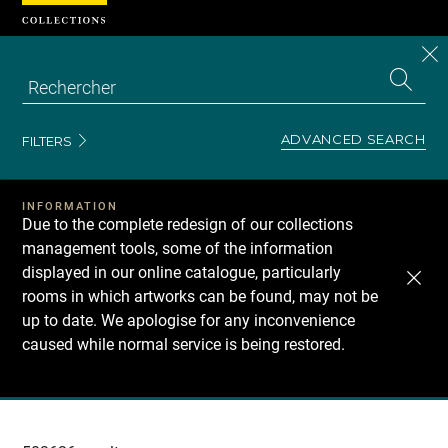
Cookies management panel
CL
Search
the
EN
S
collecti
Z
Se
ADVANCED SEARCH
FILTERS
INFORMATION
Due to the complete redesign of our collections
management tools, some of the information
displayed in our online catalogue, particularly
rooms in which artworks can be found, may not be
up to date. We apologise for any inconvenience
caused while normal service is being restored.
Recherche
dans
les