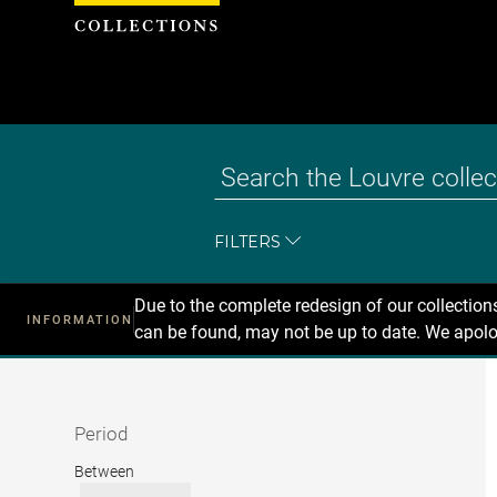
Cookies management panel
FILTERS
Due to the complete redesign of our collectio
INFORMATION
can be found, may not be up to date. We apolo
Recherche
dans
les
collections
Period
Period
Between