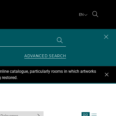
EN
Search
Search
CLOS
the
collections
SEAR
ZONE
ADVANCED SEARCH
nline catalogue, particularly rooms in which artworks
 restored.
View
View