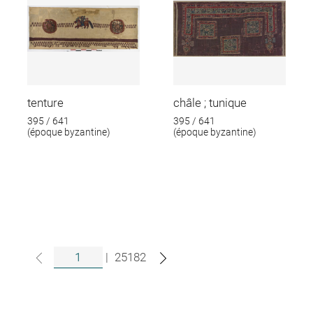
tenture
châle ; tunique
395 / 641
395 / 641
(époque byzantine)
(époque byzantine)
|
25182