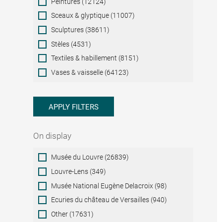
Peintures (12124)
Sceaux & glyptique (11007)
Sculptures (38611)
Stèles (4531)
Textiles & habillement (8151)
Vases & vaisselle (64123)
APPLY FILTERS
On display
On
Musée du Louvre (26839)
display
Louvre-Lens (349)
Musée National Eugène Delacroix (98)
Ecuries du château de Versailles (940)
Other (17631)