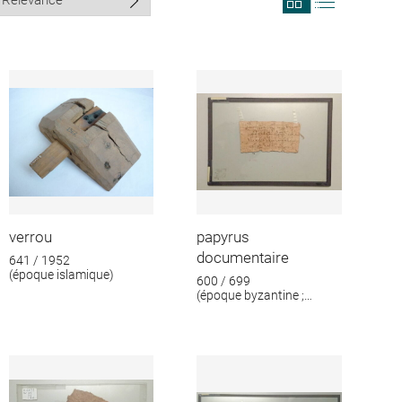
search
search
results
results
in
as
grid
list
format
verrou
papyrus
documentaire
641 / 1952
(époque islamique)
600 / 699
(époque byzantine ;
époque islamique)