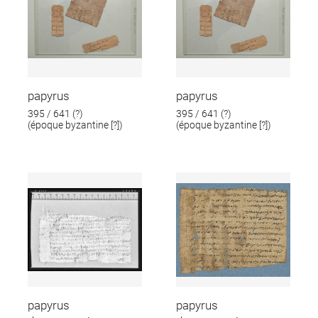
papyrus
papyrus
395 / 641 (?)
395 / 641 (?)
(époque byzantine [?])
(époque byzantine [?])
papyrus
papyrus