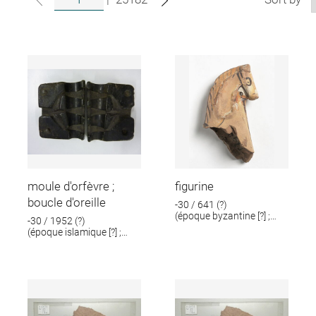
moule d'orfèvre ;
figurine
boucle d'oreille
-30 / 641 (?)
(époque byzantine [?] ;
-30 / 1952 (?)
époque romaine [?])
(époque islamique [?] ;
époque romaine [?])