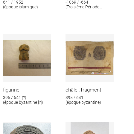
641 / 1952
-1069 / -664
(époque islamique)
(Troisième Période
intermédiaire)
figurine
châle ; fragment
395 / 641 (?)
395 / 641
(époque byzantine [?])
(époque byzantine)