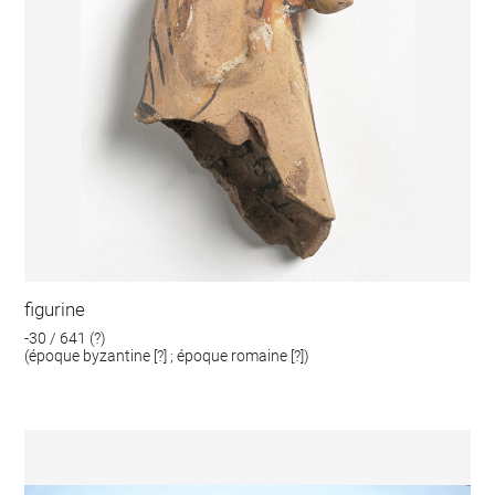
figurine
-30 / 641 (?)
(époque byzantine [?] ; époque romaine [?])