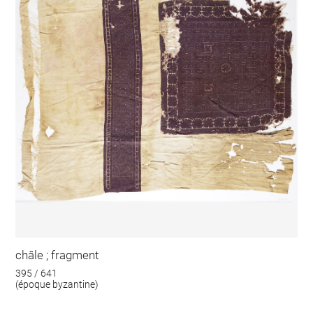
châle ; fragment
395 / 641
(époque byzantine)