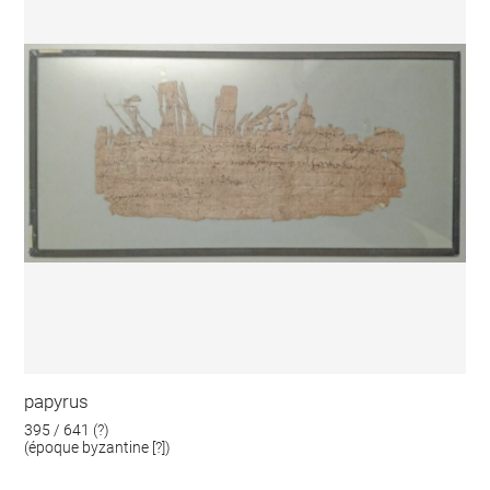
papyrus
395 / 641 (?)
(époque byzantine [?])