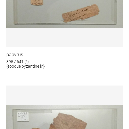
papyrus
395 / 641 (?)
(époque byzantine [?])