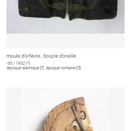
moule d'orfèvre ; boucle d'oreille
-30 / 1952 (?)
(époque islamique [?] ; époque romaine [?])