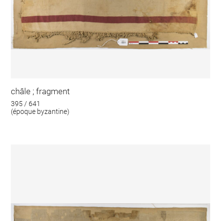
châle ; fragment
395 / 641
(époque byzantine)