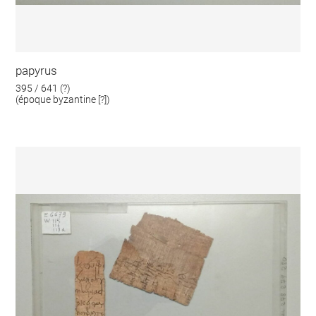
papyrus
395 / 641 (?)
(époque byzantine [?])