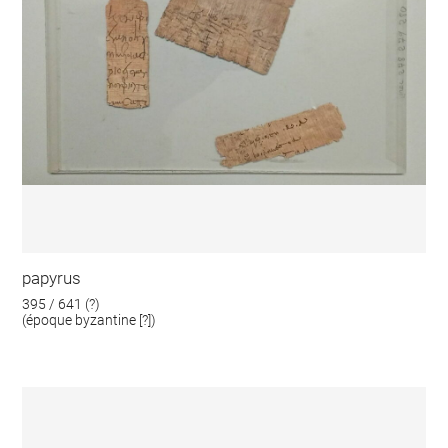
papyrus
395 / 641 (?)
(époque byzantine [?])