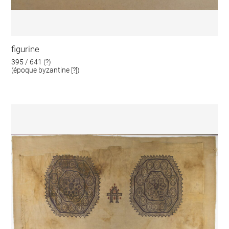
figurine
395 / 641 (?)
(époque byzantine [?])