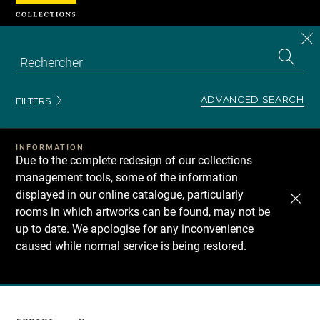
Cookies management panel
CL
Search
the
EN
S
collecti
Z
Se
ADVANCED SEARCH
FILTERS
INFORMATION
Due to the complete redesign of our collections
management tools, some of the information
displayed in our online catalogue, particularly
rooms in which artworks can be found, may not be
up to date. We apologise for any inconvenience
caused while normal service is being restored.
Recherche
dans
les