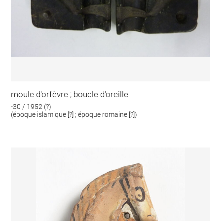
moule d'orfèvre ; boucle d'oreille
-30 / 1952 (?)
(époque islamique [?] ; époque romaine [?])