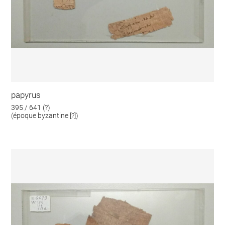
papyrus
395 / 641 (?)
(époque byzantine [?])