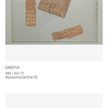
papyrus
395 / 641 (?)
(époque byzantine [?])