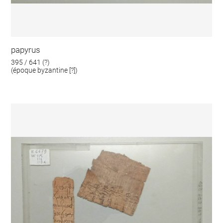
papyrus
395 / 641 (?)
(époque byzantine [?])