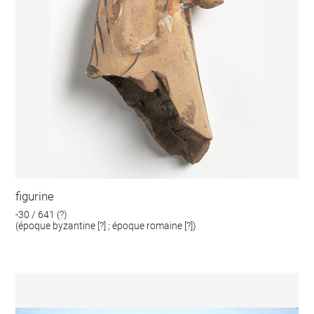
figurine
-30 / 641 (?)
(époque byzantine [?] ; époque romaine [?])