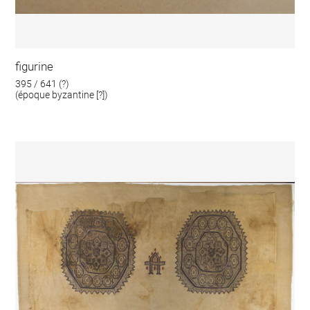
figurine
395 / 641 (?)
(époque byzantine [?])