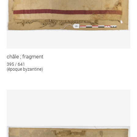
châle ; fragment
395 / 641
(époque byzantine)