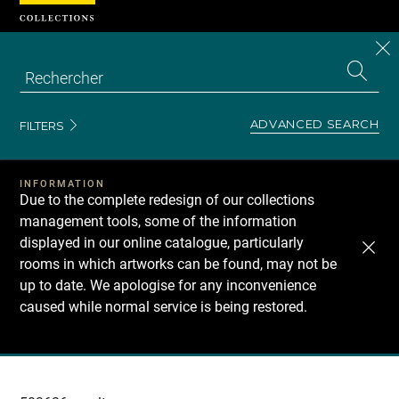
Cookies management panel
CL
Search
the
EN
S
collecti
Z
Se
ADVANCED SEARCH
FILTERS
INFORMATION
Due to the complete redesign of our collections
management tools, some of the information
displayed in our online catalogue, particularly
rooms in which artworks can be found, may not be
up to date. We apologise for any inconvenience
caused while normal service is being restored.
Recherche
dans
les