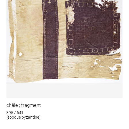
châle ; fragment
395 / 641
(époque byzantine)