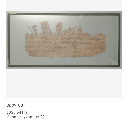
papyrus
395 / 641 (?)
(époque byzantine [?])