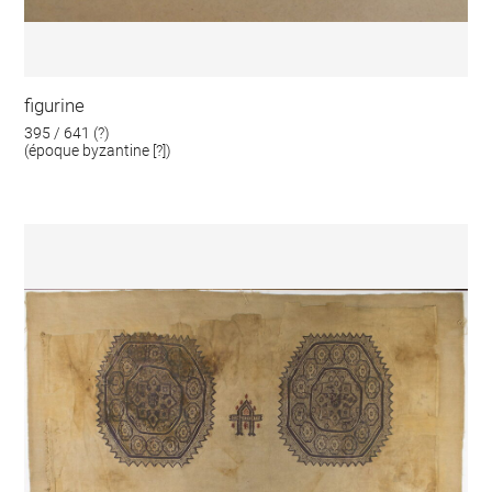
figurine
395 / 641 (?)
(époque byzantine [?])