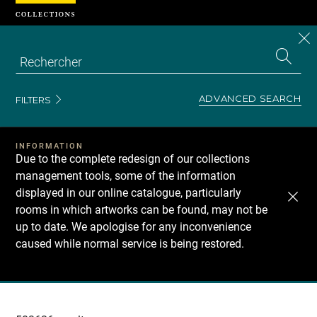
Cookies management panel
CL
Search
the
EN
S
collecti
Z
Se
ADVANCED SEARCH
FILTERS
INFORMATION
Due to the complete redesign of our collections
management tools, some of the information
displayed in our online catalogue, particularly
rooms in which artworks can be found, may not be
up to date. We apologise for any inconvenience
caused while normal service is being restored.
Recherche
dans
les