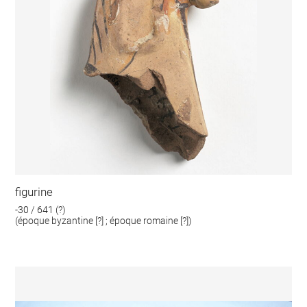
figurine
-30 / 641 (?)
(époque byzantine [?] ; époque romaine [?])