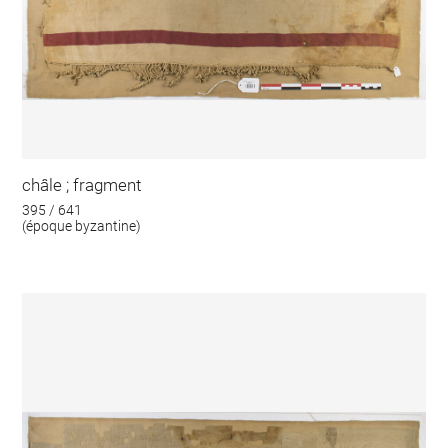
châle ; fragment
395 / 641
(époque byzantine)