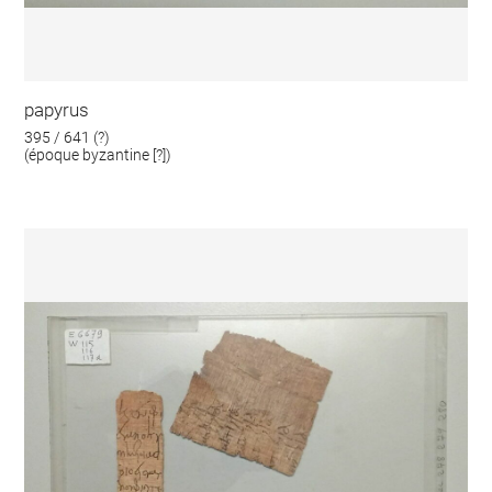
papyrus
395 / 641 (?)
(époque byzantine [?])