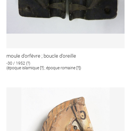
moule d'orfèvre ; boucle d'oreille
-30 / 1952 (?)
(époque islamique [?] ; époque romaine [?])