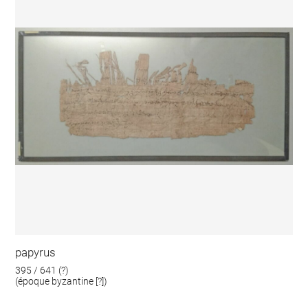
papyrus
395 / 641 (?)
(époque byzantine [?])