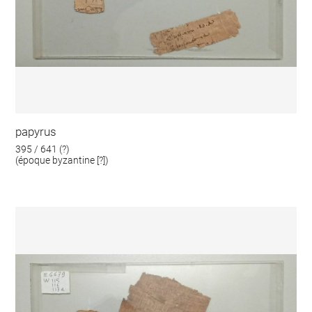
papyrus
395 / 641 (?)
(époque byzantine [?])