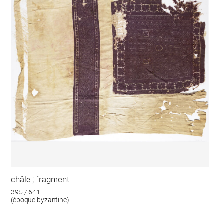
châle ; fragment
395 / 641
(époque byzantine)