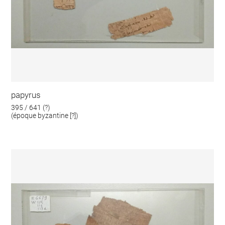
papyrus
395 / 641 (?)
(époque byzantine [?])