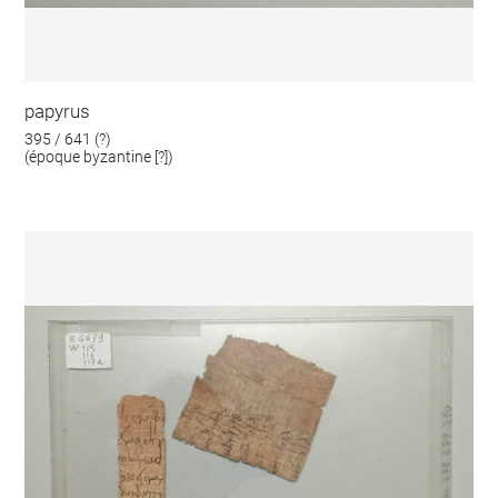
papyrus
395 / 641 (?)
(époque byzantine [?])