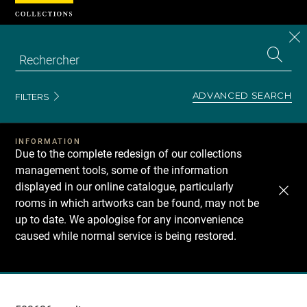
Cookies management panel
CL
Search
the
EN
S
collecti
Z
Se
ADVANCED SEARCH
FILTERS
INFORMATION
Due to the complete redesign of our collections
management tools, some of the information
displayed in our online catalogue, particularly
rooms in which artworks can be found, may not be
up to date. We apologise for any inconvenience
caused while normal service is being restored.
Recherche
dans
les