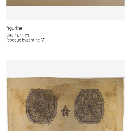
figurine
395 / 641 (?)
(époque byzantine [?])