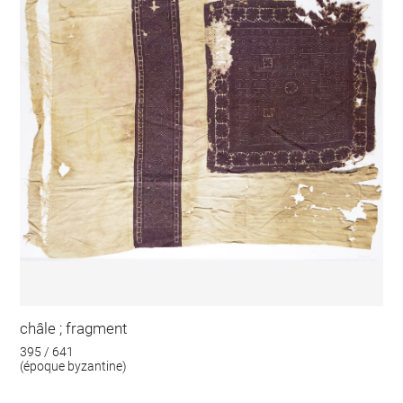
châle ; fragment
395 / 641
(époque byzantine)