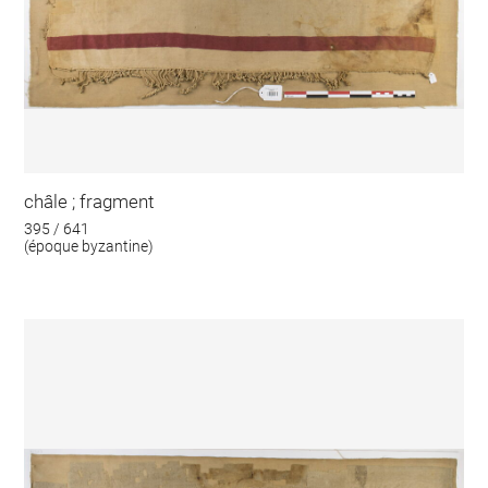
châle ; fragment
395 / 641
(époque byzantine)