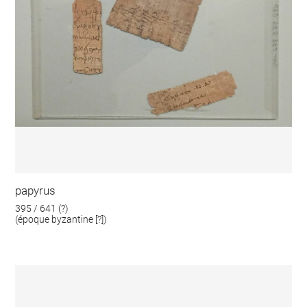
papyrus
395 / 641 (?)
(époque byzantine [?])