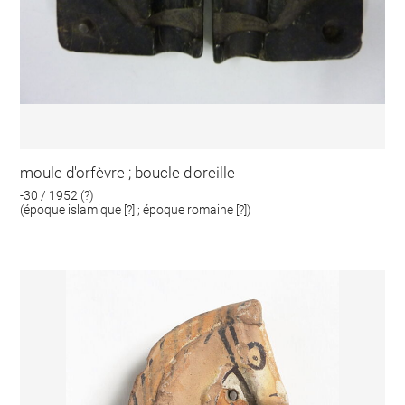
moule d'orfèvre ; boucle d'oreille
-30 / 1952 (?)
(époque islamique [?] ; époque romaine [?])