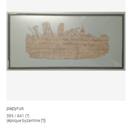
papyrus
395 / 641 (?)
(époque byzantine [?])