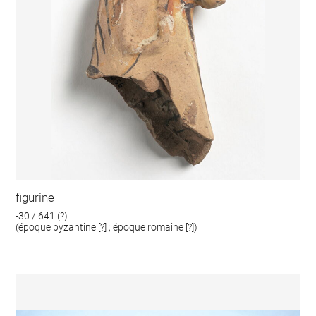
figurine
-30 / 641 (?)
(époque byzantine [?] ; époque romaine [?])