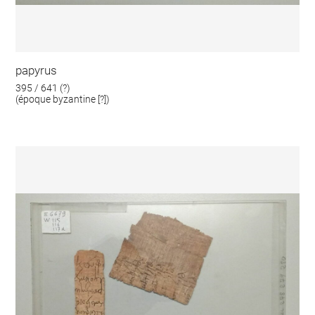
papyrus
395 / 641 (?)
(époque byzantine [?])