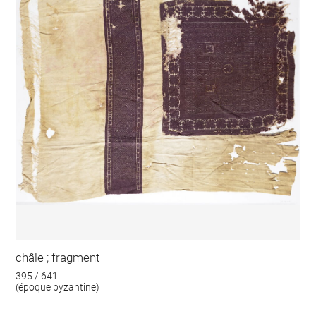
châle ; fragment
395 / 641
(époque byzantine)