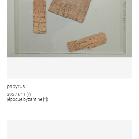
papyrus
395 / 641 (?)
(époque byzantine [?])