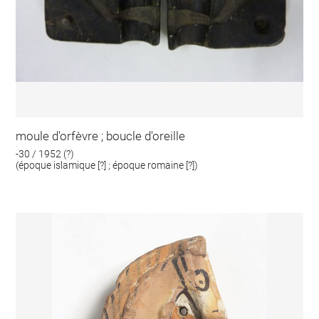
moule d'orfèvre ; boucle d'oreille
-30 / 1952 (?)
(époque islamique [?] ; époque romaine [?])