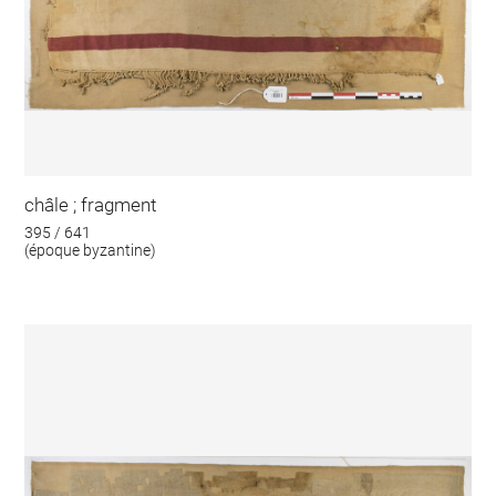
châle ; fragment
395 / 641
(époque byzantine)