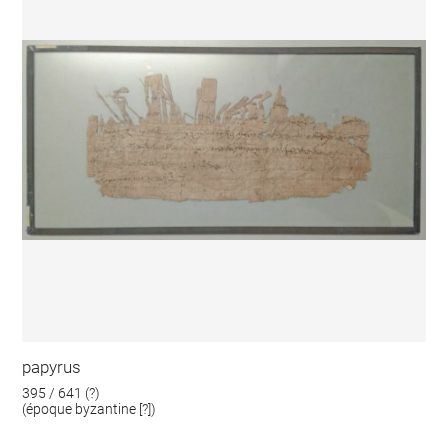
papyrus
395 / 641 (?)
(époque byzantine [?])