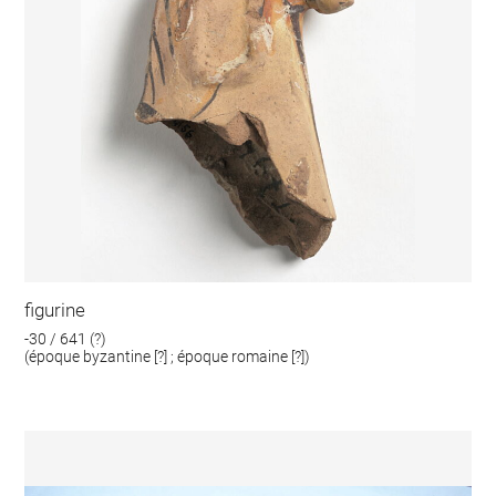
figurine
-30 / 641 (?)
(époque byzantine [?] ; époque romaine [?])