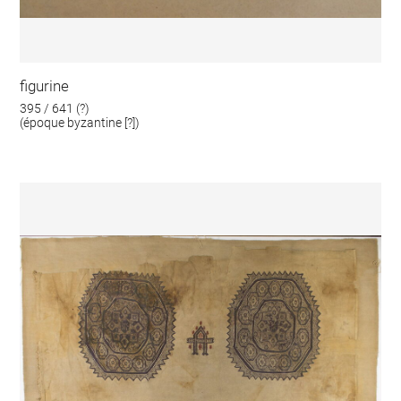
figurine
395 / 641 (?)
(époque byzantine [?])