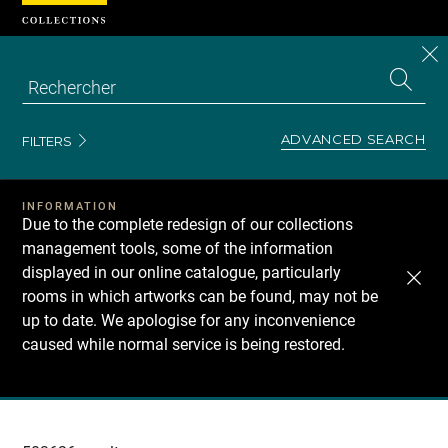
Cookies management panel
CL
Search
the
EN
S
collecti
Z
Se
ADVANCED SEARCH
FILTERS
INFORMATION
Due to the complete redesign of our collections
management tools, some of the information
displayed in our online catalogue, particularly
rooms in which artworks can be found, may not be
up to date. We apologise for any inconvenience
caused while normal service is being restored.
Recherche
dans
les