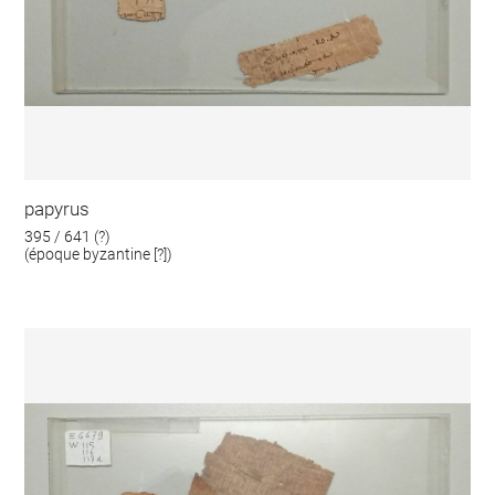
papyrus
395 / 641 (?)
(époque byzantine [?])