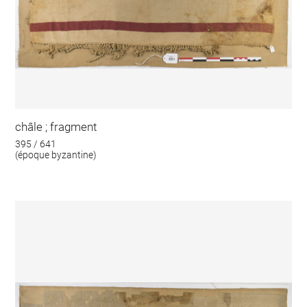
châle ; fragment
395 / 641
(époque byzantine)