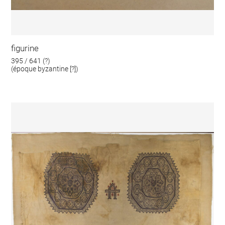
figurine
395 / 641 (?)
(époque byzantine [?])