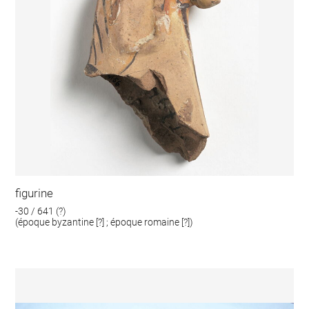
figurine
-30 / 641 (?)
(époque byzantine [?] ; époque romaine [?])