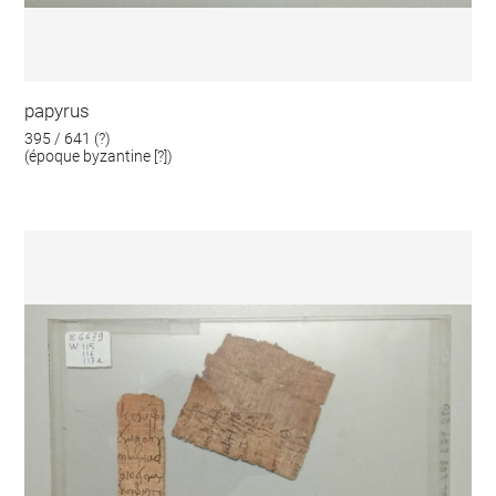
papyrus
395 / 641 (?)
(époque byzantine [?])