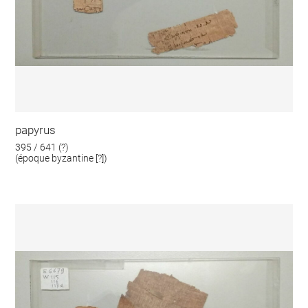
papyrus
395 / 641 (?)
(époque byzantine [?])