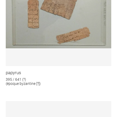
papyrus
395 / 641 (?)
(époque byzantine [?])