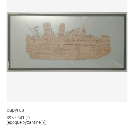
papyrus
395 / 641 (?)
(époque byzantine [?])