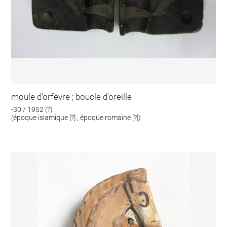
moule d'orfèvre ; boucle d'oreille
-30 / 1952 (?)
(époque islamique [?] ; époque romaine [?])