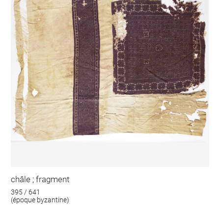
châle ; fragment
395 / 641
(époque byzantine)