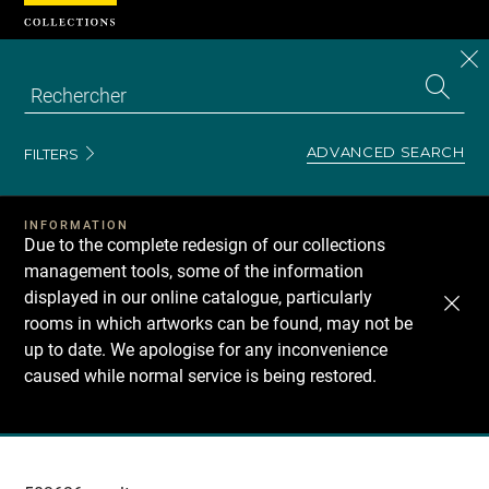
Cookies management panel
CL
Search
the
EN
S
collecti
Z
Se
ADVANCED SEARCH
FILTERS
INFORMATION
Due to the complete redesign of our collections
management tools, some of the information
displayed in our online catalogue, particularly
rooms in which artworks can be found, may not be
up to date. We apologise for any inconvenience
caused while normal service is being restored.
Recherche
dans
les