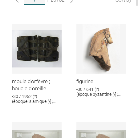
moule d'orfèvre ;
figurine
boucle d'oreille
-30 / 641 (?)
(époque byzantine [?] ;
-30 / 1952 (?)
époque romaine [?])
(époque islamique [?] ;
époque romaine [?])