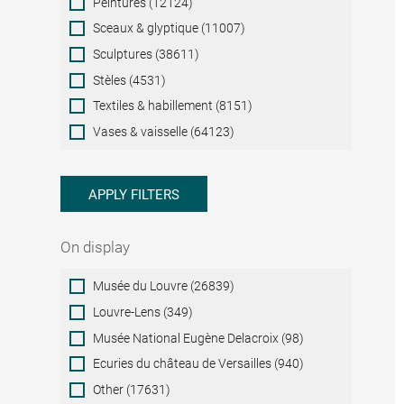
Peintures (12124)
Sceaux & glyptique (11007)
Sculptures (38611)
Stèles (4531)
Textiles & habillement (8151)
Vases & vaisselle (64123)
APPLY FILTERS
On display
On
Musée du Louvre (26839)
display
Louvre-Lens (349)
Musée National Eugène Delacroix (98)
Ecuries du château de Versailles (940)
Other (17631)