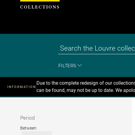
Cookies management panel
FILTERS
Due to the complete redesign of our collectio
INFORMATION
can be found, may not be up to date. We apolo
Recherche
dans
les
collections
Period
Period
Between