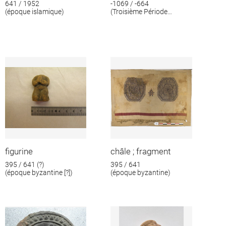
641 / 1952
-1069 / -664
(époque islamique)
(Troisième Période
intermédiaire)
figurine
châle ; fragment
395 / 641 (?)
395 / 641
(époque byzantine [?])
(époque byzantine)