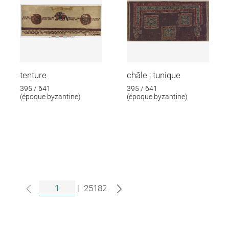
tenture
châle ; tunique
395 / 641
395 / 641
(époque byzantine)
(époque byzantine)
|
25182