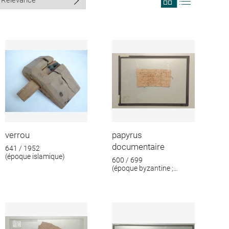
search
search
results
results
in
as
grid
list
format
verrou
papyrus
documentaire
641 / 1952
(époque islamique)
600 / 699
(époque byzantine ;
époque islamique)