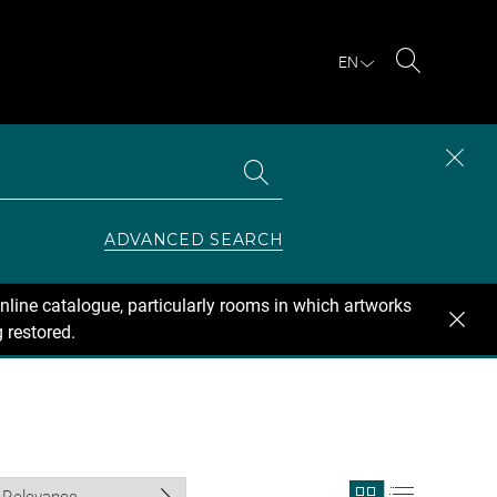
EN
Search
Search
CLOS
the
collections
SEAR
ZONE
ADVANCED SEARCH
nline catalogue, particularly rooms in which artworks
 restored.
View
View