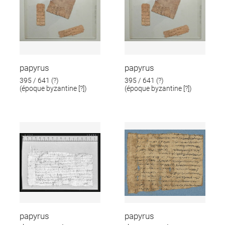
papyrus
papyrus
395 / 641 (?)
395 / 641 (?)
(époque byzantine [?])
(époque byzantine [?])
papyrus
papyrus