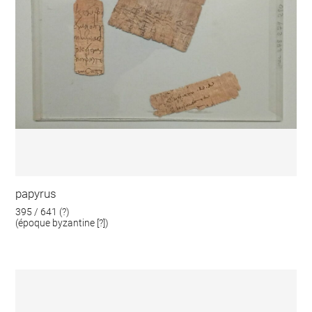
papyrus
395 / 641 (?)
(époque byzantine [?])