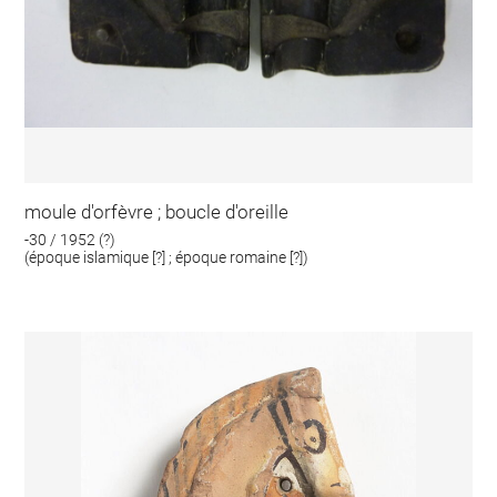
moule d'orfèvre ; boucle d'oreille
-30 / 1952 (?)
(époque islamique [?] ; époque romaine [?])