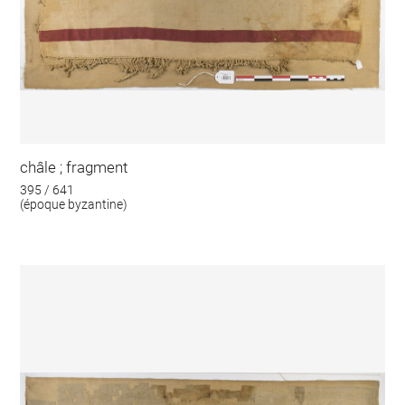
châle ; fragment
395 / 641
(époque byzantine)