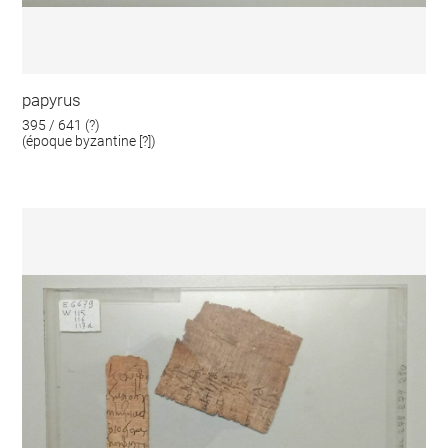
papyrus
395 / 641 (?)
(époque byzantine [?])