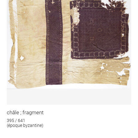
châle ; fragment
395 / 641
(époque byzantine)