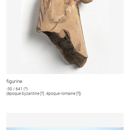
figurine
-30 / 641 (?)
(époque byzantine [?] ; époque romaine [?])