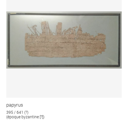
papyrus
395 / 641 (?)
(époque byzantine [?])