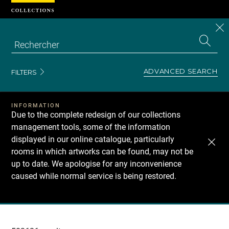
Cookies management panel
CL
Search
the
EN
S
collecti
Z
Se
ADVANCED SEARCH
FILTERS
INFORMATION
Due to the complete redesign of our collections
management tools, some of the information
displayed in our online catalogue, particularly
rooms in which artworks can be found, may not be
up to date. We apologise for any inconvenience
caused while normal service is being restored.
Recherche
dans
les