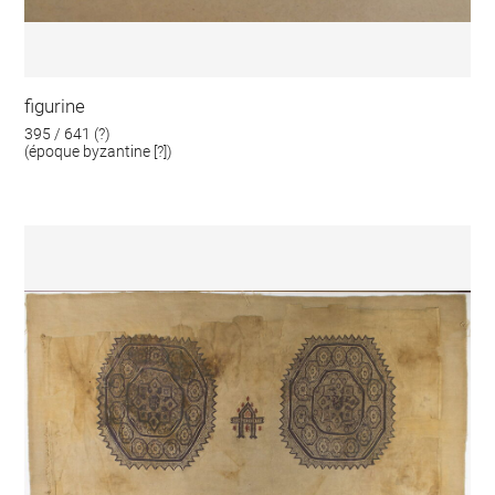
figurine
395 / 641 (?)
(époque byzantine [?])