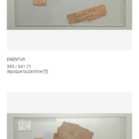
papyrus
395 / 641 (?)
(époque byzantine [?])