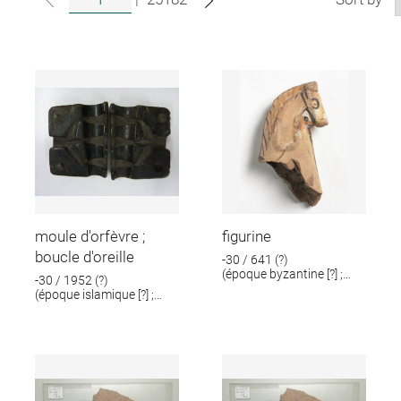
moule d'orfèvre ;
figurine
boucle d'oreille
-30 / 641 (?)
(époque byzantine [?] ;
-30 / 1952 (?)
époque romaine [?])
(époque islamique [?] ;
époque romaine [?])