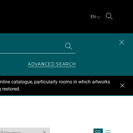
EN
Search
Search
CLOS
the
collections
SEAR
ZONE
ADVANCED SEARCH
nline catalogue, particularly rooms in which artworks
 restored.
View
View