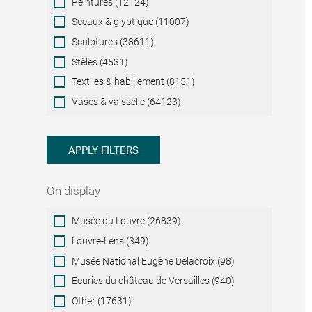
Peintures (12124)
Sceaux & glyptique (11007)
Sculptures (38611)
Stèles (4531)
Textiles & habillement (8151)
Vases & vaisselle (64123)
APPLY FILTERS
On display
On
Musée du Louvre (26839)
display
Louvre-Lens (349)
Musée National Eugène Delacroix (98)
Ecuries du château de Versailles (940)
Other (17631)