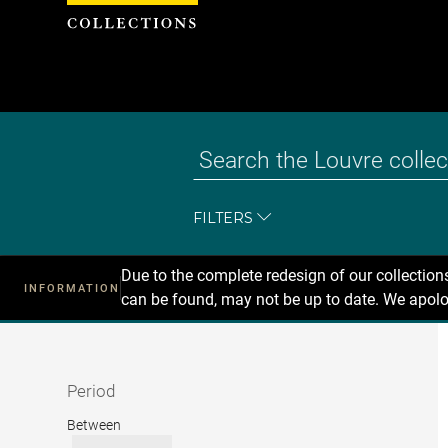
Cookies management panel
FILTERS
Due to the complete redesign of our collectio
INFORMATION
can be found, may not be up to date. We apolo
Recherche
dans
les
collections
Period
Period
Between