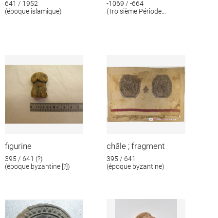
641 / 1952
-1069 / -664
(époque islamique)
(Troisième Période
intermédiaire)
figurine
châle ; fragment
395 / 641 (?)
395 / 641
(époque byzantine [?])
(époque byzantine)