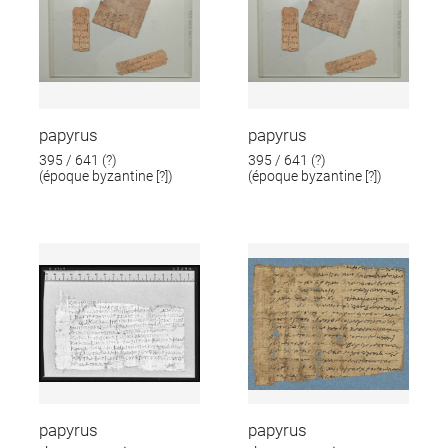
papyrus
papyrus
395 / 641 (?)
395 / 641 (?)
(époque byzantine [?])
(époque byzantine [?])
papyrus
papyrus