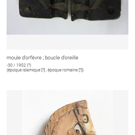
moule d'orfèvre ; boucle d'oreille
-30 / 1952 (?)
(époque islamique [?] ; époque romaine [?])