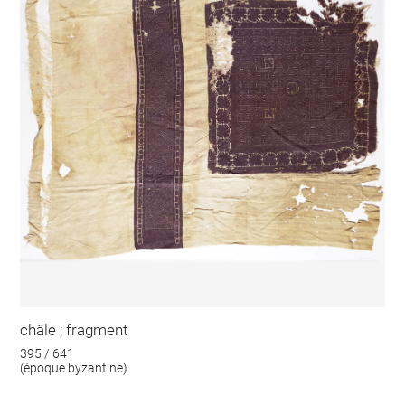
châle ; fragment
395 / 641
(époque byzantine)