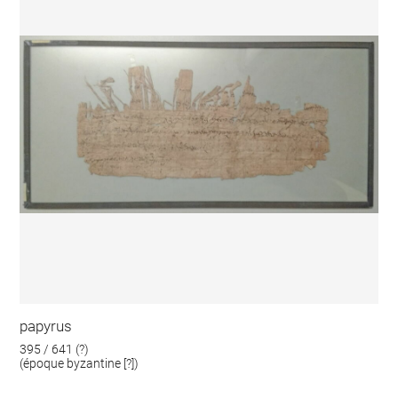
papyrus
395 / 641 (?)
(époque byzantine [?])