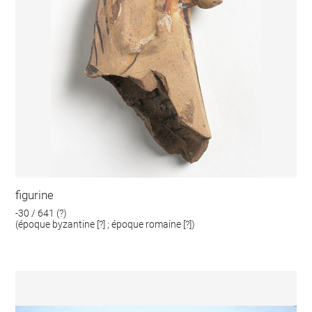
figurine
-30 / 641 (?)
(époque byzantine [?] ; époque romaine [?])