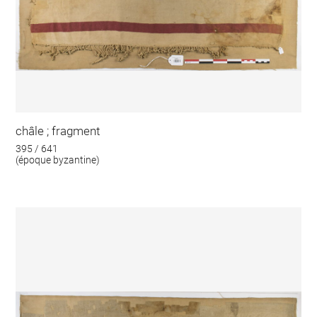
châle ; fragment
395 / 641
(époque byzantine)