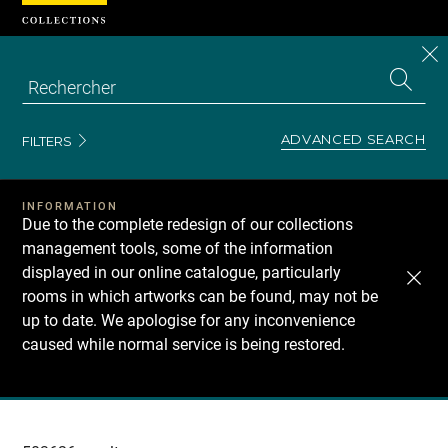
Cookies management panel
CL
Search
the
EN
S
collecti
Z
Se
ADVANCED SEARCH
FILTERS
INFORMATION
Due to the complete redesign of our collections
management tools, some of the information
displayed in our online catalogue, particularly
rooms in which artworks can be found, may not be
up to date. We apologise for any inconvenience
caused while normal service is being restored.
Recherche
dans
les