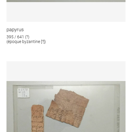
papyrus
395 / 641 (?)
(époque byzantine [?])