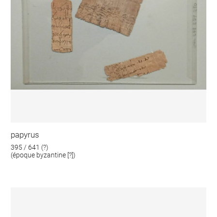
papyrus
395 / 641 (?)
(époque byzantine [?])