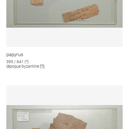
papyrus
395 / 641 (?)
(époque byzantine [?])