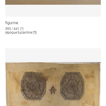
figurine
395 / 641 (?)
(époque byzantine [?])