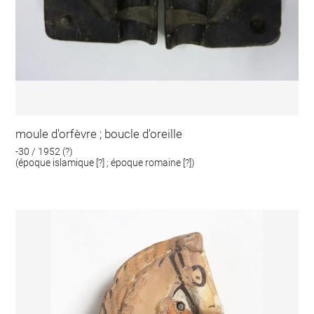
moule d'orfèvre ; boucle d'oreille
-30 / 1952 (?)
(époque islamique [?] ; époque romaine [?])