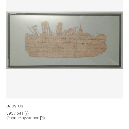
papyrus
395 / 641 (?)
(époque byzantine [?])