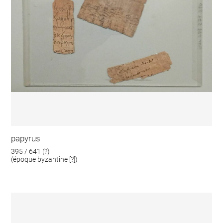
papyrus
395 / 641 (?)
(époque byzantine [?])