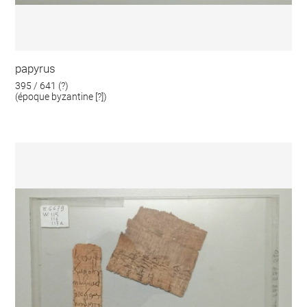
papyrus
395 / 641 (?)
(époque byzantine [?])