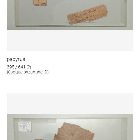
papyrus
395 / 641 (?)
(époque byzantine [?])