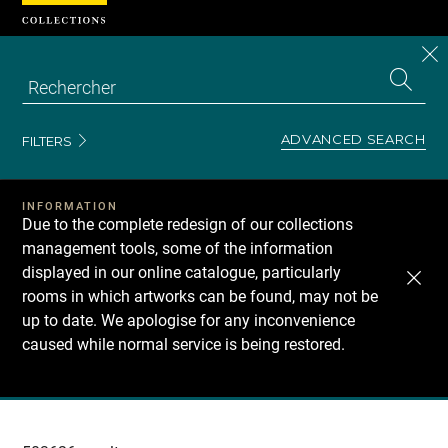
Cookies management panel
CL
Search
the
EN
S
collecti
Z
Se
ADVANCED SEARCH
FILTERS
INFORMATION
Due to the complete redesign of our collections
management tools, some of the information
displayed in our online catalogue, particularly
rooms in which artworks can be found, may not be
up to date. We apologise for any inconvenience
caused while normal service is being restored.
Recherche
dans
les