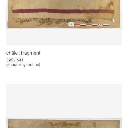
châle ; fragment
395 / 641
(époque byzantine)