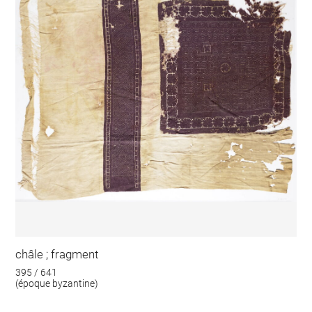
châle ; fragment
395 / 641
(époque byzantine)