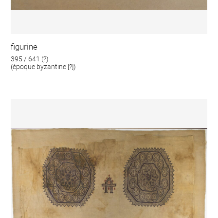
figurine
395 / 641 (?)
(époque byzantine [?])