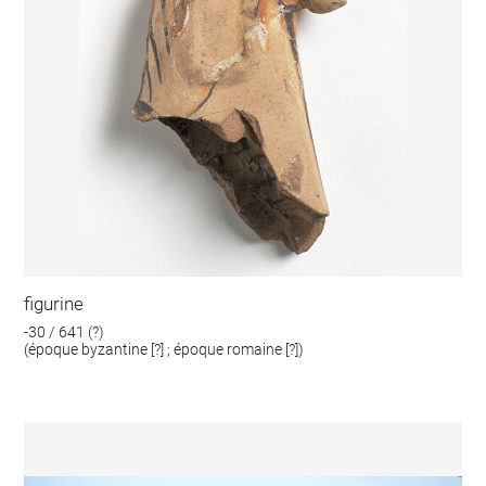
figurine
-30 / 641 (?)
(époque byzantine [?] ; époque romaine [?])