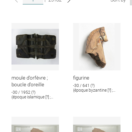
moule d'orfèvre ;
figurine
boucle d'oreille
-30 / 641 (?)
(époque byzantine [?] ;
-30 / 1952 (?)
époque romaine [?])
(époque islamique [?] ;
époque romaine [?])