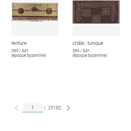
tenture
châle ; tunique
395 / 641
395 / 641
(époque byzantine)
(époque byzantine)
|
25182