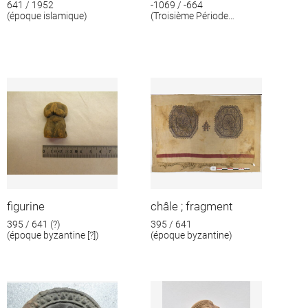
641 / 1952
-1069 / -664
(époque islamique)
(Troisième Période
intermédiaire)
figurine
châle ; fragment
395 / 641 (?)
395 / 641
(époque byzantine [?])
(époque byzantine)