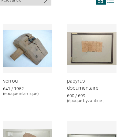
search
search
results
results
in
as
grid
list
format
verrou
papyrus
documentaire
641 / 1952
(époque islamique)
600 / 699
(époque byzantine ;
époque islamique)