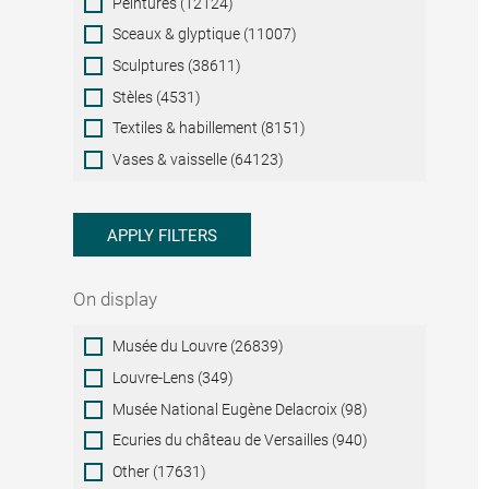
Peintures (12124)
Sceaux & glyptique (11007)
Sculptures (38611)
Stèles (4531)
Textiles & habillement (8151)
Vases & vaisselle (64123)
APPLY FILTERS
On display
On
Musée du Louvre (26839)
display
Louvre-Lens (349)
Musée National Eugène Delacroix (98)
Ecuries du château de Versailles (940)
Other (17631)