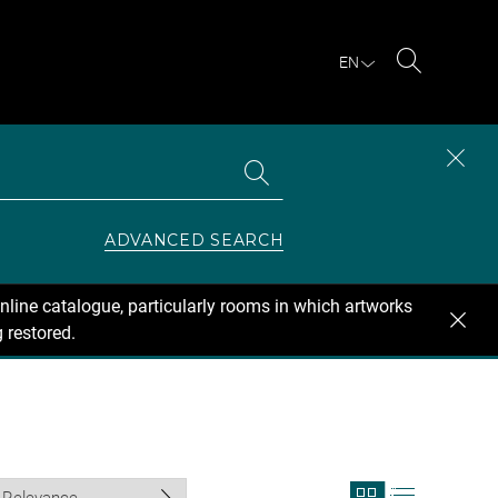
EN
Search
Search
CLOS
the
collections
SEAR
ZONE
ADVANCED SEARCH
nline catalogue, particularly rooms in which artworks
 restored.
View
View