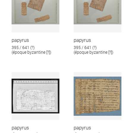
papyrus
papyrus
395 / 641 (?)
395 / 641 (?)
(époque byzantine [?])
(époque byzantine [?])
papyrus
papyrus