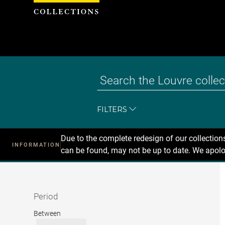
Cookies management panel
FILTERS
Due to the complete redesign of our collectio
INFORMATION
can be found, may not be up to date. We apolo
Recherche
dans
les
collections
Period
Period
Between