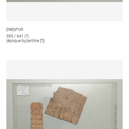
papyrus
395 / 641 (?)
(époque byzantine [?])