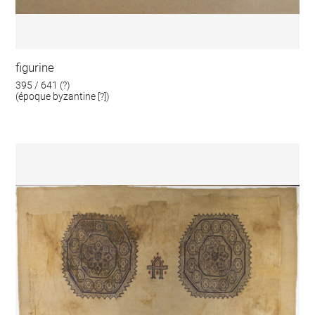
figurine
395 / 641 (?)
(époque byzantine [?])