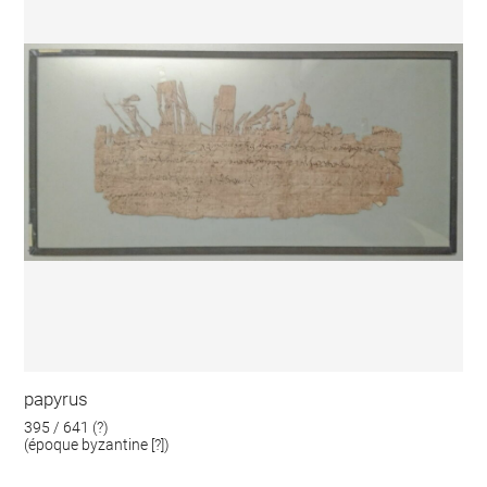
papyrus
395 / 641 (?)
(époque byzantine [?])