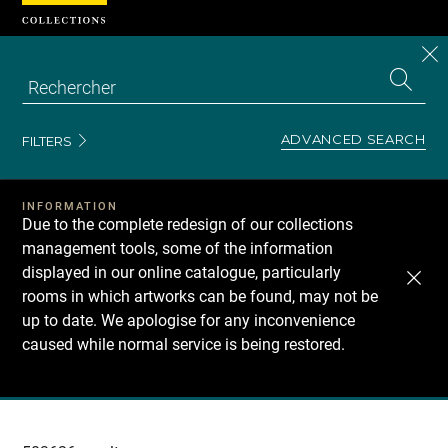
Cookies management panel
CL
Search
the
EN
S
collecti
Z
Se
ADVANCED SEARCH
FILTERS
INFORMATION
Due to the complete redesign of our collections
management tools, some of the information
displayed in our online catalogue, particularly
rooms in which artworks can be found, may not be
up to date. We apologise for any inconvenience
caused while normal service is being restored.
Recherche
dans
les