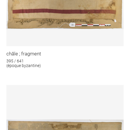
châle ; fragment
395 / 641
(époque byzantine)