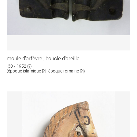
moule d'orfèvre ; boucle d'oreille
-30 / 1952 (?)
(époque islamique [?] ; époque romaine [?])