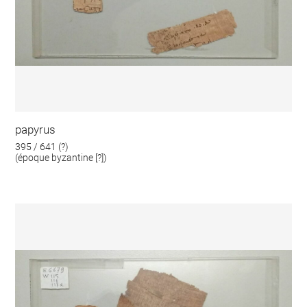
papyrus
395 / 641 (?)
(époque byzantine [?])