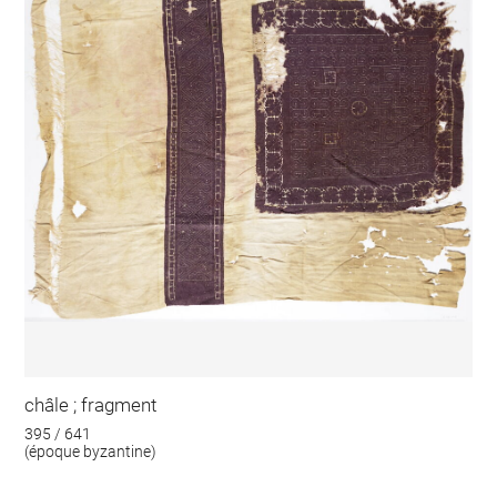
châle ; fragment
395 / 641
(époque byzantine)