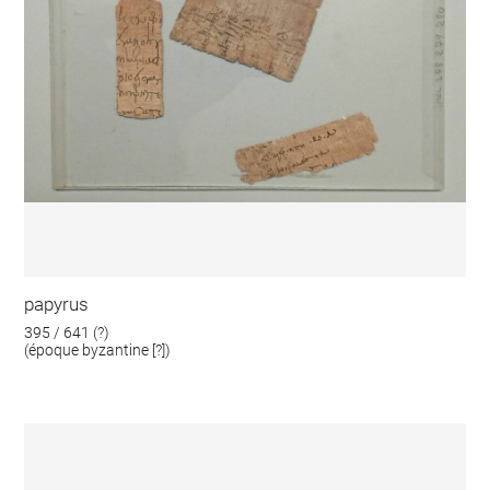
papyrus
395 / 641 (?)
(époque byzantine [?])