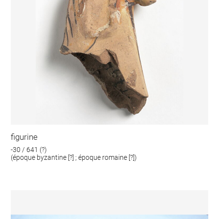
figurine
-30 / 641 (?)
(époque byzantine [?] ; époque romaine [?])