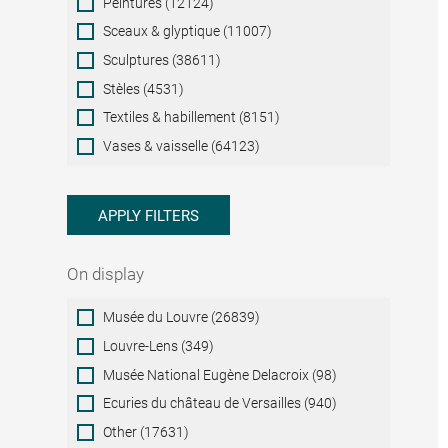
Peintures (12124)
Sceaux & glyptique (11007)
Sculptures (38611)
Stèles (4531)
Textiles & habillement (8151)
Vases & vaisselle (64123)
APPLY FILTERS
On display
On
Musée du Louvre (26839)
display
Louvre-Lens (349)
Musée National Eugène Delacroix (98)
Ecuries du château de Versailles (940)
Other (17631)