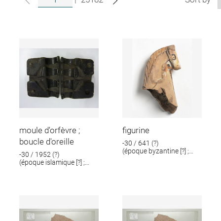
moule d'orfèvre ;
figurine
boucle d'oreille
-30 / 641 (?)
(époque byzantine [?] ;
-30 / 1952 (?)
époque romaine [?])
(époque islamique [?] ;
époque romaine [?])