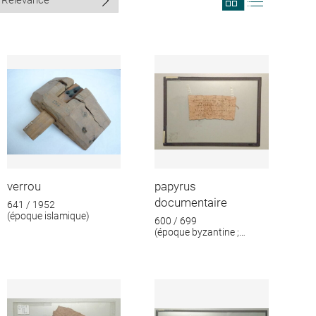
search
search
results
results
in
as
grid
list
format
verrou
papyrus
documentaire
641 / 1952
(époque islamique)
600 / 699
(époque byzantine ;
époque islamique)