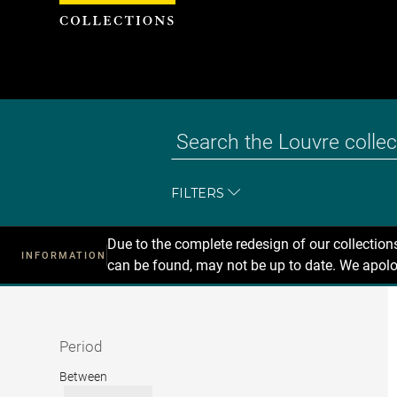
Cookies management panel
FILTERS
Due to the complete redesign of our collectio
INFORMATION
can be found, may not be up to date. We apolo
Recherche
dans
les
collections
Period
Period
Between