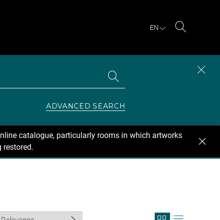
EN
Search
Search
CLOS
the
collections
SEAR
ZONE
ADVANCED SEARCH
nline catalogue, particularly rooms in which artworks
 restored.
View
View