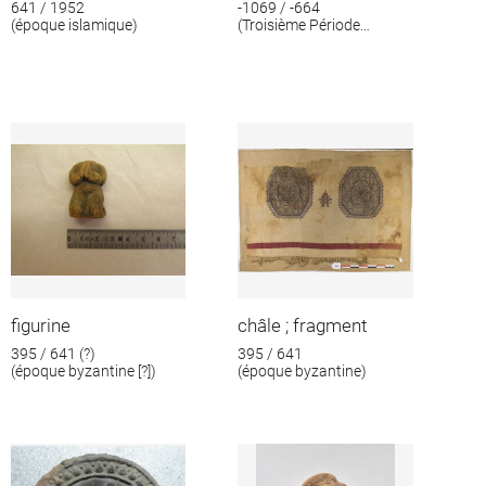
641 / 1952
-1069 / -664
(époque islamique)
(Troisième Période
intermédiaire)
figurine
châle ; fragment
395 / 641 (?)
395 / 641
(époque byzantine [?])
(époque byzantine)