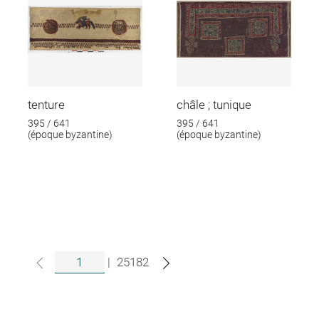
tenture
châle ; tunique
395 / 641
395 / 641
(époque byzantine)
(époque byzantine)
|
25182