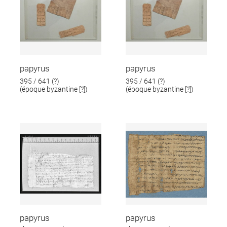
papyrus
papyrus
395 / 641 (?)
395 / 641 (?)
(époque byzantine [?])
(époque byzantine [?])
papyrus
papyrus