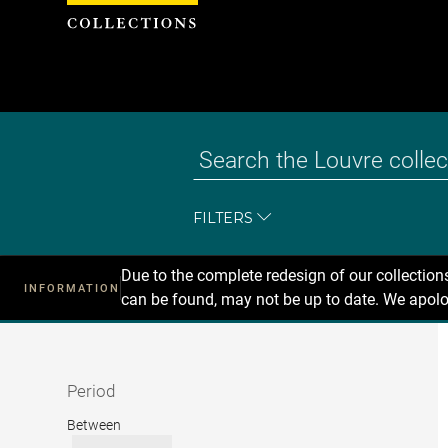
Cookies management panel
FILTERS
Due to the complete redesign of our collectio
INFORMATION
can be found, may not be up to date. We apolo
Recherche
dans
les
collections
Period
Period
Between