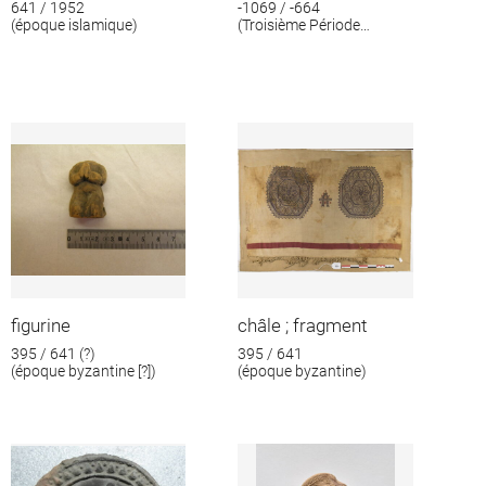
641 / 1952
-1069 / -664
(époque islamique)
(Troisième Période
intermédiaire)
figurine
châle ; fragment
395 / 641 (?)
395 / 641
(époque byzantine [?])
(époque byzantine)