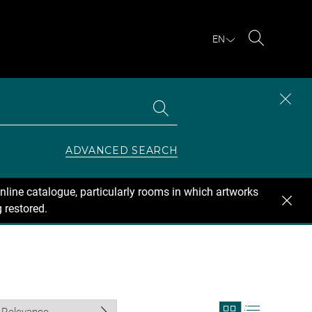
EN
Search
Search
CLOS
the
collections
SEAR
ZONE
ADVANCED SEARCH
nline catalogue, particularly rooms in which artworks
 restored.
View
View