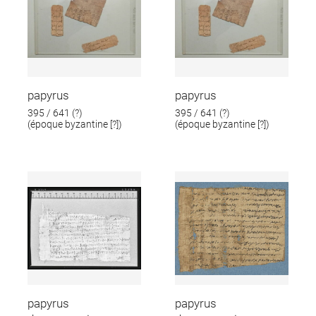
papyrus
papyrus
395 / 641 (?)
395 / 641 (?)
(époque byzantine [?])
(époque byzantine [?])
papyrus
papyrus