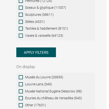
Peintures (12124)
Sceaux & glyptique (11007)
Sculptures (38611)
Stèles (4531)
Textiles & habillement (8151)
Vases & vaisselle (64123)
APPLY FILTERS
On display
On
Musée du Louvre (26839)
display
Louvre-Lens (349)
Musée National Eugène Delacroix (98)
Ecuries du château de Versailles (940)
Other (17631)