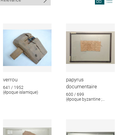
search
search
results
results
in
as
grid
list
format
verrou
papyrus
documentaire
641 / 1952
(époque islamique)
600 / 699
(époque byzantine ;
époque islamique)