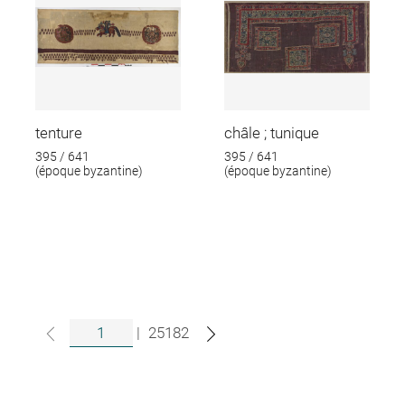
tenture
châle ; tunique
395 / 641
395 / 641
(époque byzantine)
(époque byzantine)
|
25182