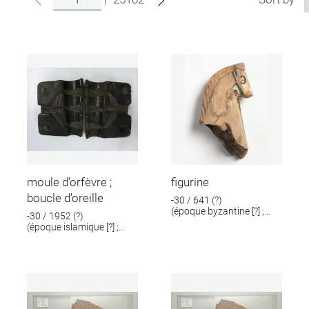
moule d'orfèvre ;
figurine
boucle d'oreille
-30 / 641 (?)
(époque byzantine [?] ;
-30 / 1952 (?)
époque romaine [?])
(époque islamique [?] ;
époque romaine [?])