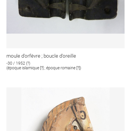
moule d'orfèvre ; boucle d'oreille
-30 / 1952 (?)
(époque islamique [?] ; époque romaine [?])