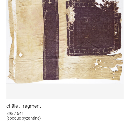
châle ; fragment
395 / 641
(époque byzantine)