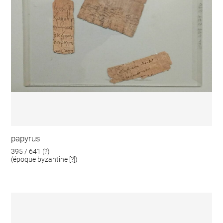
papyrus
395 / 641 (?)
(époque byzantine [?])