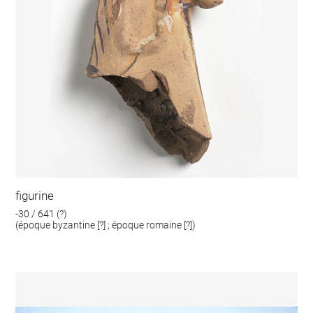
figurine
-30 / 641 (?)
(époque byzantine [?] ; époque romaine [?])