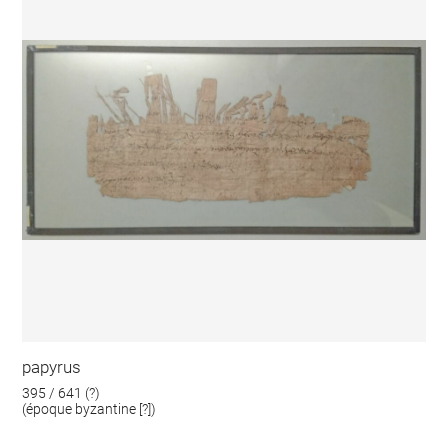
papyrus
395 / 641 (?)
(époque byzantine [?])