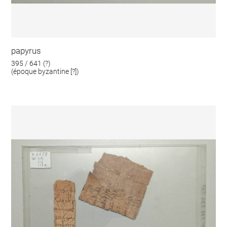
papyrus
395 / 641 (?)
(époque byzantine [?])