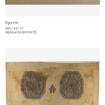
figurine
395 / 641 (?)
(époque byzantine [?])