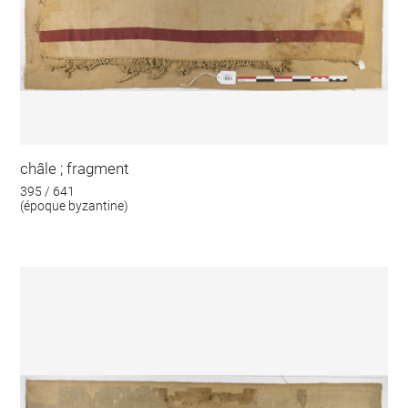
châle ; fragment
395 / 641
(époque byzantine)