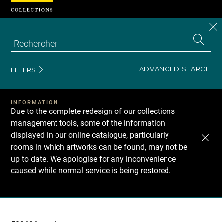
Cookies management panel
CL
Search
the
EN
S
collecti
Z
Se
ADVANCED SEARCH
FILTERS
INFORMATION
Due to the complete redesign of our collections
management tools, some of the information
displayed in our online catalogue, particularly
rooms in which artworks can be found, may not be
up to date. We apologise for any inconvenience
caused while normal service is being restored.
Recherche
dans
les