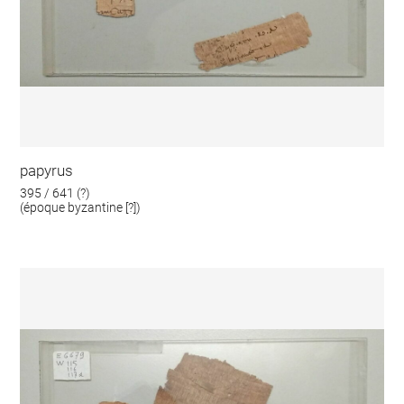
papyrus
395 / 641 (?)
(époque byzantine [?])